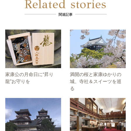
Related stories
関連記事
家康公の月命日に“昇り
満開の桜と家康ゆかりの
龍”お守りを
城、寺社＆スイーツを巡
る