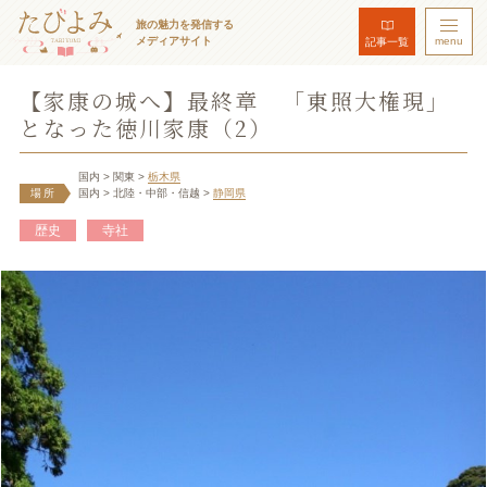
旅の魅力を発信する
メディアサイト
menu
記事一覧
【家康の城へ】最終章 「東照大権現」
となった徳川家康（2）
国内
> 関東
>
栃木県
場所
国内
> 北陸・中部・信越
>
静岡県
歴史
寺社