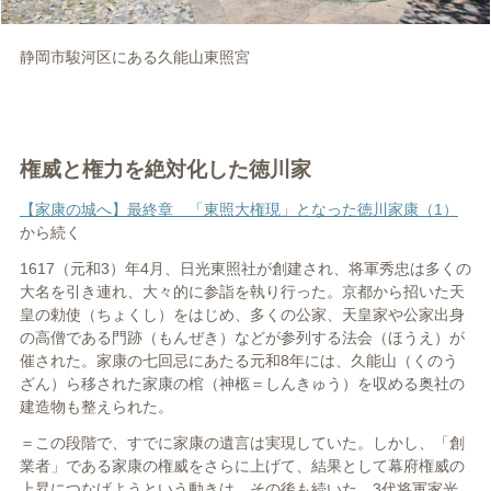
静岡市駿河区にある久能山東照宮
権威と権力を絶対化した徳川家
【家康の城へ】最終章 「東照大権現」となった徳川家康（1）
から続く
1617（元和3）年4月、日光東照社が創建され、将軍秀忠は多くの
大名を引き連れ、大々的に参詣を執り行った。京都から招いた天
皇の勅使（ちょくし）をはじめ、多くの公家、天皇家や公家出身
の高僧である門跡（もんぜき）などが参列する法会（ほうえ）が
催された。家康の七回忌にあたる元和8年には、久能山（くのう
ざん）ら移された家康の棺（神柩＝しんきゅう）を収める奥社の
建造物も整えられた。
＝この段階で、すでに家康の遺言は実現していた。しかし、「創
業者」である家康の権威をさらに上げて、結果として幕府権威の
上昇につなげようという動きは、その後も続いた。3代将軍家光