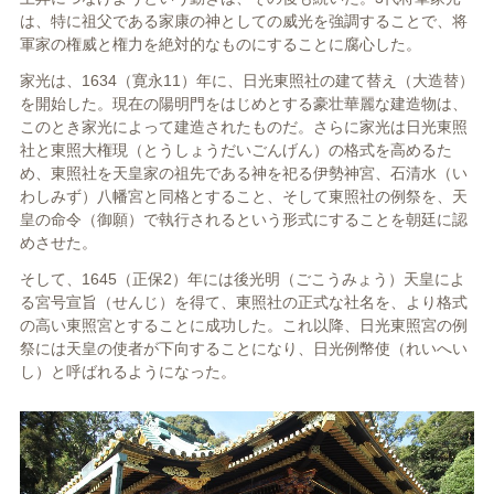
は、特に祖父である家康の神としての威光を強調することで、将
軍家の権威と権力を絶対的なものにすることに腐心した。
家光は、1634（寛永11）年に、日光東照社の建て替え（大造替）
を開始した。現在の陽明門をはじめとする豪壮華麗な建造物は、
このとき家光によって建造されたものだ。さらに家光は日光東照
社と東照大権現（とうしょうだいごんげん）の格式を高めるた
め、東照社を天皇家の祖先である神を祀る伊勢神宮、石清水（い
わしみず）八幡宮と同格とすること、そして東照社の例祭を、天
皇の命令（御願）で執行されるという形式にすることを朝廷に認
めさせた。
そして、1645（正保2）年には後光明（ごこうみょう）天皇によ
る宮号宣旨（せんじ）を得て、東照社の正式な社名を、より格式
の高い東照宮とすることに成功した。これ以降、日光東照宮の例
祭には天皇の使者が下向することになり、日光例幣使（れいへい
し）と呼ばれるようになった。