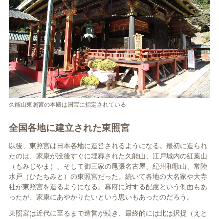
久能山東照宮の本殿は国宝に指定されている
全国各地に建立された東照宮
以後、東照宮は日本各地に造営されるようになる。最初に造られ
たのは、家康が没後すぐに埋葬された久能山、江戸城内の紅葉山
（もみじやま）、そして御三家の尾張名古屋、紀州和歌山、常陸
水戸（ひたちみと）の東照宮だった。続いて各地の大名家や大寺
社が東照宮を造るようになる。幕府に対する配慮という側面もあ
ったが、家康にあやかりたいという思いもあったのだろう。
東照宮は近代に至るまで造営が続き、最終的には北は択捉（えと