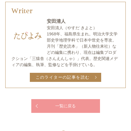
Writer
安田清人
安田清人
（やすだ きよと）
1968年、福島県生まれ。明治大学文学
部史学地理学科で日本中世史を専攻。
月刊「歴史読本」（新人物往来社）な
どの編集に携わり、現在は編集プロダ
クション「三猿舎（さんえんしゃ）」代表。歴史関連メデ
ィアの編集、執筆、監修などを手掛けている。
このライターの記事を読む
一覧に戻る