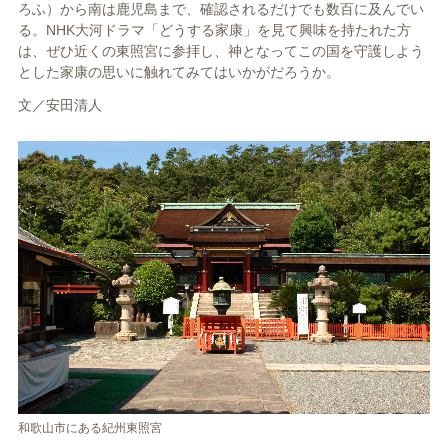
ろふ）から南は鹿児島まで、確認されるだけでも数百に及んでい
る。NHK大河ドラマ「どうする家康」を見て興味を持たれた方
は、ぜひ近くの東照宮に参拝し、神となってこの国を守護しよう
とした家康の思いに触れてみてはいかがだろうか。
文／安田清人
和歌山市にある紀州東照宮