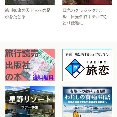
徳川家康の天下人への足
日光のクラシックホテ
跡をたどる
ル 日光金谷ホテルでひ
とり優雅に