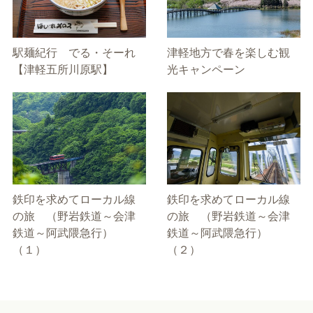
駅麺紀行 でる・そーれ
津軽地方で春を楽しむ観
【津軽五所川原駅】
光キャンペーン
鉄印を求めてローカル線
鉄印を求めてローカル線
の旅 （野岩鉄道～会津
の旅 （野岩鉄道～会津
鉄道～阿武隈急行）
鉄道～阿武隈急行）
（１）
（２）