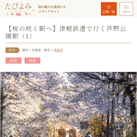
旅の魅力を発信する
メディアサイト
menu
記事一覧
【桜の咲く駅へ】津軽鉄道で行く芦野公
園駅（1）
場所
国内
> 北海道・東北
>
青森県
自然
鉄道