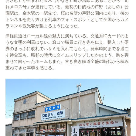
おさむ）が生まれた金木（かなぎ）町が沿線にあることから「走
れメロス号」が運行している。最初の目的地の芦野（あしの）公
園駅は、金木駅の一駅先で、桜の名所の芦野公園内にあり、桜の
トンネルを走り抜ける列車のフォトスポットとして全国からカメ
ラマンや観光客が集まるようになった。
津軽鉄道はローカル線の魅力に満ちている。交通系ICカードのよ
うな文明の利器はない。窓口で職員に行き先を伝え、購入した硬
券のきっぷに改札でハサミを入れてもらう。発車時間までを過ご
す待合室も、昭和の時代にタイムスリップしたかのよう。胸を弾
ませて向かったホームもまた、古き良き鉄道全盛の時代から積み
重ねてきた年季を感じる。