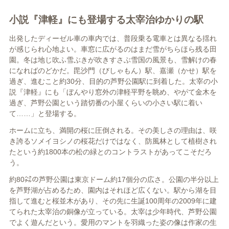
小説『津軽』にも登場する太宰治ゆかりの駅
出発したディーゼル車の車内では、普段乗る電車とは異なる揺れ
が感じられ心地よい。車窓に広がるのはまだ雪がちらほら残る田
園。冬は地じ吹ふ雪ぶきが吹きすさぶ雪国の風景も、雪解けの春
になればのどかだ。毘沙門（びしゃもん）駅、嘉瀬（かせ）駅を
過ぎ、進むこと約30分、目的の芦野公園駅に到着した。太宰の小
説『津軽』にも「ぼんやり窓外の津軽平野を眺め、やがて金木を
過ぎ、芦野公園という踏切番の小屋くらいの小さい駅に着い
て……」と登場する。
ホームに立ち、満開の桜に圧倒される。その美しさの理由は、咲
き誇るソメイヨシノの桜花だけではなく、防風林として植樹され
たという約1800本の松の緑とのコントラストがあってこそだろ
う。
約80㌶の芦野公園は東京ドーム約17個分の広さ。公園の半分以上
を芦野湖が占めるため、園内はそれほど広くない。駅から湖を目
指して進むと桜並木があり、その先に生誕100周年の2009年に建
てられた太宰治の銅像が立っている。太宰は少年時代、芦野公園
でよく遊んだという。愛用のマントを羽織った姿の像は作家の生