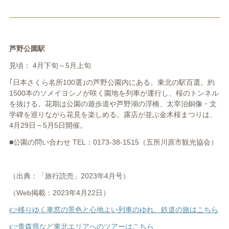
芦野公園駅
見頃： 4月下旬～5月上旬
｢日本さくら名所100選｣の芦野公園内にある。東北の駅百選。約
1500本のソメイヨシノが咲く園地を列車が運行し、桜のトンネル
を抜ける。花期は公園の遊歩道や芦野湖の浮橋、太宰治銅像・文
学碑を巡りながら花見を楽しめる。露店が並ぶ金木桜まつりは、
4月29日～5月5日開催。
■公園の問い合わせ TEL：0173-38-1515（五所川原市観光協会）
（出典：「旅行読売」
2023
年4
月号）
（Web掲載：
2023
年4
月22
日）
👉移りゆく車窓の景色と心地よい列車のゆれ、鉄道の旅はこちら
👉青森県など東北エリアへのツアーはこちら