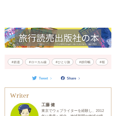
鉄道
ローカル線
ひとり旅
鉄印帳
桜
Tweet
Share
Writer
工藤 健
東京でウェブライターを経験し、2012