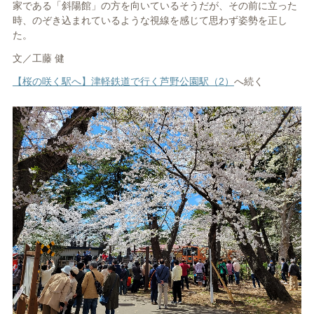
家である「斜陽館」の方を向いているそうだが、その前に立った
時、のぞき込まれているような視線を感じて思わず姿勢を正し
た。
文／工藤 健
【桜の咲く駅へ】津軽鉄道で行く芦野公園駅（2）
へ続く