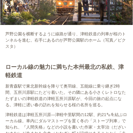
芦野公園を横断するように線路が通り、津軽鉄道の列車が桜のト
ンネルを進む。右手にあるのが芦野公園駅のホーム（写真／ピク
スタ）
ローカル線の魅力に満ちた本州最北の私鉄、津
軽鉄道
新青森駅で東北新幹線を降りて奥羽線、五能線に乗り継ぎ2時
間、五所川原駅にたどり着いた。その隣にある小さくレトロなた
たずまいの津軽鉄道の津軽五所川原駅が、今回の旅の起点にな
る。津軽に遅い春の訪れを知らせる桜の名所を巡る。
津軽鉄道は津軽五所川原―津軽中里駅間の12駅、約21㌔を結ぶロ
ーカル線。車内にダルマストーブを置く冬の「ストーブ列車」で
知られ、『人間失格』などの小説を書いた作家・太宰治（だざい