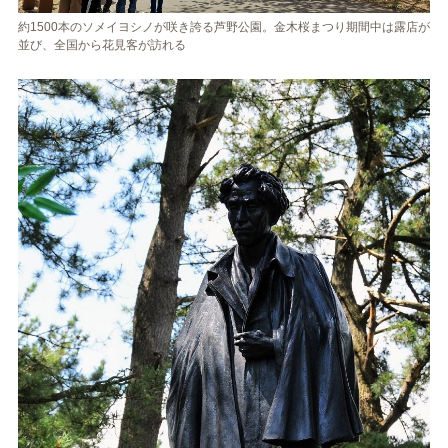
約1500本のソメイヨシノが咲き誇る芦野公園。金木桜まつり期間中は露店が
並び、全国から花見客が訪れる