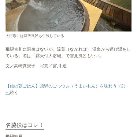
大浴場には露天風呂も併設している
飛騨古川に温泉はないが、流葉（ながれは） 温泉から運び湯をし
ている。冬は「露天付大浴場」で雪見風呂もいい。
文／高崎真規子 写真／宮川 透
【旅の朝ごはん】飛騨のごっつぉ（うまいもん）を味わう（2）
へ
続く
名脇役はコレ！
飛騨納豆