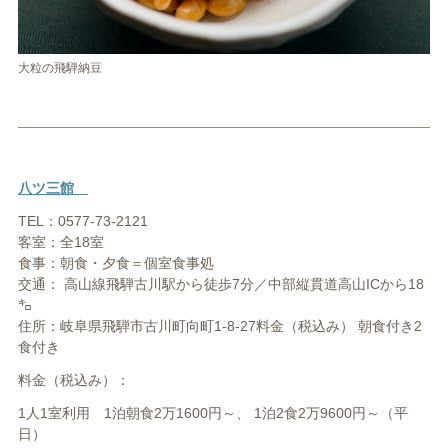
大粒の飛騨納豆
八ツ三館
TEL：0577-73-2121
客室：全18室
食事：朝食・夕食＝個室食事処
交通： 高山線飛騨古川駅から徒歩7分／中部縦貫道高山ICから18
㌔
住所：岐阜県飛騨市古川町向町1-8-27料金（税込み） 朝食付き2
食付き
料金（税込み）：
1人1室利用 1泊朝食2万1600円～、 1泊2食2万9600円～（平
日）