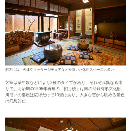
館内には、火鉢やマッサージチェアなどを置いた休憩スペースも多い
客室は築年数などにより3種のタイプがあり、それぞれ異なる造
りで、明治期の1905年再建の「招月楼」は国の登録有形文化財。
川沿いの部屋は広縁だけで10畳はあり、大きな窓から眺める景色
は幻想的だ。