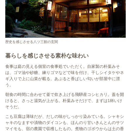
歴史を感じさせる八ツ三館の玄関
暮らしを感じさせる素朴な味わい
食事は庭の見える個室の食事処でいただく。自家製の朴葉みそ
は、ゴマ油や砂糖、練りゴマなどで味を付け、干しシイタケやネ
ギ入りで上に山菜が載る。あぶると香ばしい匂いが部屋中に漂
う。
朝食の時間に合わせて釜で炊き上げる飛騨産コシヒカリ。蓋を開
けると、さっと湯気が上がる。朴葉みそだけで、まずは1杯いけ
そうだ。
こも豆腐は薄味だが、だしの味がしっかり染みている。シャキシ
ャキのなますや漬物のダイコンも、ほんのり甘いきんとんのサツ
マイモも、宿の農園で収穫したもの。煮物のゴボウからは土の香