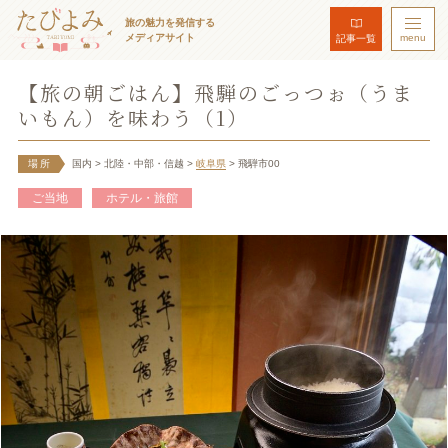
旅の魅力を発信する
メディアサイト
menu
記事一覧
【旅の朝ごはん】飛騨のごっつぉ（うま
いもん）を味わう（1）
場所
国内
> 北陸・中部・信越
>
岐阜県
> 飛騨市00
ご当地
ホテル・旅館