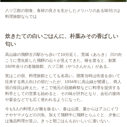
八ツ三館の朝食。食材の良さを生かしたメリハリのある味付けは
料理旅館ならでは
炊きたての白いごはんに、朴葉みその香ばしい
匂い
高山線の飛騨古川駅から歩いて10分近く。荒城（あらき） 川の向
こうに雪化粧した飛騨の山々が見えてきた。橋を渡ると、創業
160年余りの老舗旅館、八ツ三館（やつさんかん）がある。
実はこの宿、料理旅館としても名高い。開業当時は街道を歩いて
往来する商人向けの宿だったが、1934年に高山線が開通し、商人
宿の役目は終えた。そこで地元の冠婚葬祭などに料理を提供する
料亭としての営業も始めると、その味が評判となり、会社の接待
や宴会などでも広く使われるようになった。
今も5人の料理人が腕を振るい、春は山菜、夏からはアユにイワ
ナやヤマメなどの川魚、加えて飛騨牛に飛騨とらふぐと、夕食に
は逸品料理が並ぶ。きっと朝ごはんもおいしいに違いない。