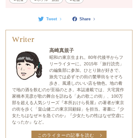
Tweet
Share
Writer
高崎真規子
昭和の東京生まれ。80年代後半からフ
リーライターに。2015年「旅行読売」
の編集部に参加。ひとり旅が好きで、
旅先では必ずその街の繁華街をそぞろ
歩き、風通しのいい店を物色。地の肴
で地の酒を飲むのが至福のとき。本誌連載では、大宅賞作
家橋本克彦が歌の舞台を訪ねる「あの歌この街」、100万
部を超える人気シリーズ『本所おけら長屋』の著者が東京
の街を歩く「畠山健二の東京回顧録」を担当。著書に『少
女たちはなぜＨを急ぐのか』『少女たちの性はなぜ空虚に
なったか』など。
このライターの記事を読む