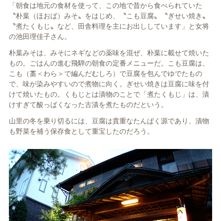
「朝食は地元の食材を使って、この地で昔から食べられていた
〝朴葉（ほおば）みそ〟をはじめ、〝こも豆腐〟〝ぎせい焼き〟
〝煮たくもじ〟など、田舎料理を主にお出ししています」と女将
の池田理佳子さん。
朴葉みそは、みそにネギなどの薬味を混ぜ、朴葉に載せて焼いた
もの。ごはんの進む飛騨の朝食の定番メニューだ。こも豆腐は、
こも（藁＜わら＞で編んだむしろ）で豆腐を包んでゆでたもの
で、味が染みやすいので煮物に向く。ぎせい焼きは豆腐に味を付
けて焼いたもの。くもじとは漬物のことで「煮たくもじ」は、漬
けすぎて酸っぱくなった古漬を煮たものだという。
山里の冬を乗り切るには、豆腐は貴重なたんぱく源であり、漬物
も野菜を補う保存食として重宝したのだろう。