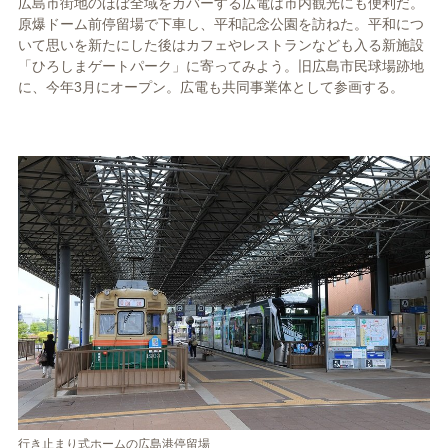
広島市街地のほぼ全域をカバーする広電は市内観光にも便利だ。
原爆ドーム前停留場で下車し、平和記念公園を訪ねた。平和につ
いて思いを新たにした後はカフェやレストランなども入る新施設
「ひろしまゲートパーク」に寄ってみよう。旧広島市民球場跡地
に、今年3月にオープン。広電も共同事業体として参画する。
行き止まり式ホームの広島港停留場