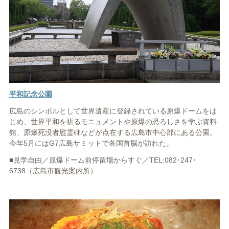
平和記念公園
広島のシンボルとして世界遺産に登録されている原爆ドームをは
じめ、世界平和を祈るモニュメントや原爆の恐ろしさを学ぶ資料
館、原爆死没者慰霊碑などが点在する広島市中心部にある公園。
今年5月にはG7広島サミットで各国首脳が訪れた。
■見学自由／原爆ドーム前停留場からすぐ／TEL:082･247･
6738（広島市観光案内所）