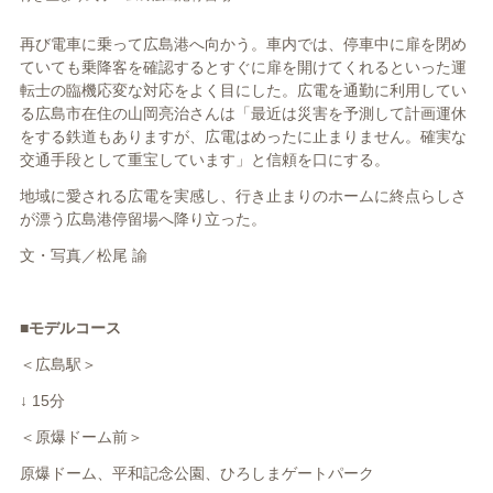
再び電車に乗って広島港へ向かう。車内では、停車中に扉を閉め
ていても乗降客を確認するとすぐに扉を開けてくれるといった運
転士の臨機応変な対応をよく目にした。広電を通勤に利用してい
る広島市在住の山岡亮治さんは「最近は災害を予測して計画運休
をする鉄道もありますが、広電はめったに止まりません。確実な
交通手段として重宝しています」と信頼を口にする。
地域に愛される広電を実感し、行き止まりのホームに終点らしさ
が漂う広島港停留場へ降り立った。
文・写真／松尾 諭
■モデルコース
＜広島駅＞
↓ 15分
＜原爆ドーム前＞
原爆ドーム、平和記念公園、ひろしまゲートパーク