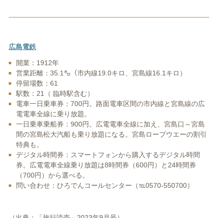
広島電鉄
開業：1912年
営業距離：35.1㌔（市内線19.0キロ、宮島線16.1キロ）
停留場数：61
駅数：21（ 臨時駅含む）
電車一日乗車券：700円。路面電車区間の市内線と宮島線の広
電電車全線に乗り放題。
一日乗車乗船券：900円。広電電車全線に加え、宮島口～宮島
間の宮島松大汽船も乗り放題になる。宮島ロープウエーの割引
特典も。
デジタル時間券：スマートフォンから購入するデジタル時間
券。広電電車全線乗り放題は8時間券（600円）と24時間券
（700円）から選べる。
問い合わせ：ひろでんコールセンター（℡0570-550700）
（出典：「旅行読売」2023年9月号）