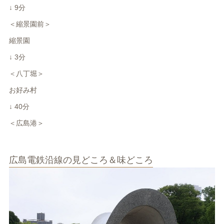
↓ 9分
＜縮景園前＞
縮景園
↓ 3分
＜八丁堀＞
お好み村
↓ 40分
＜広島港＞
広島電鉄沿線の見どころ＆味どころ