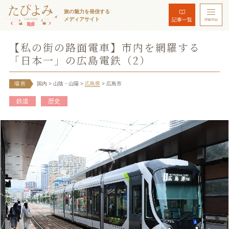
旅の魅力を発信する
メディアサイト
menu
記事一覧
【私の街の路面電車】市内を網羅する
「日本一」の広島電鉄（2）
場所
国内
> 山陰・山陽
>
広島県
> 広島市
鉄道
歴史