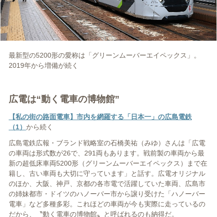
最新型の5200形の愛称は「グリーンムーバーエイペックス」。
2019年から増備が続く
広電は“動く電車の博物館”
【私の街の路面電車】市内を網羅する「日本一」の広島電鉄
（1）
から続く
広島電鉄広報・ブランド戦略室の石橋美祐（みゆ）さんは「広電
の車両は形式数が26で、291両もあります。戦前製の車両から最
新の超低床車両5200形（グリーンムーバーエイペックス）まで在
籍し、古い車両も大切に守っています」と話す。広電オリジナル
のほか、大阪、神戸、京都の各市電で活躍していた車両、広島市
の姉妹都市・ドイツのハノーバー市から譲り受けた「ハノーバー
電車」など多種多彩。これほどの車両が今も実際に走っているの
だから、〝動く電車の博物館〟と呼ばれるのも納得だ。