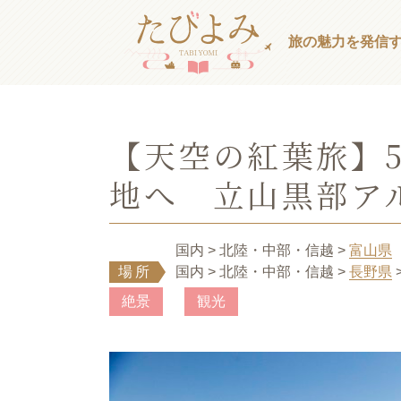
旅の魅力を発信
【天空の紅葉旅】
地へ 立山黒部ア
国内
> 北陸・中部・信越
>
富山県
場所
国内
> 北陸・中部・信越
>
長野県
絶景
観光