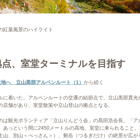
の紅葉風景のハイライト
拠点、室堂ターミナルを目指す
天地へ 立山黒部アルペンルート（1）
から続く
ルに着いた。アルペンルートの交通の結節点で、立山黒部貫光
の店舗があり、室堂散策や立山登山の拠点となる。
のは観光ボランティア「立山りんどう会」の髙田浩会長。「ア
あっという間に2450メートルの高地、室堂に来られること。3
土山、別山＜べっさん＞）、剱岳（つるぎだけ）の絶景が広が