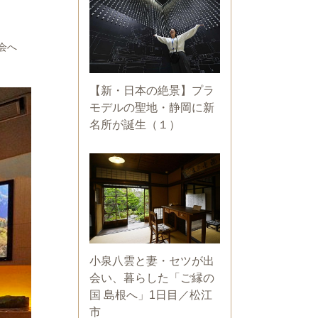
会へ
【新・日本の絶景】プラ
モデルの聖地・静岡に新
名所が誕生（１）
小泉八雲と妻・セツが出
会い、暮らした「ご縁の
国 島根へ」1日目／松江
市