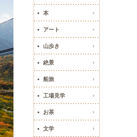
本
アート
山歩き
絶景
船旅
工場見学
お茶
文学