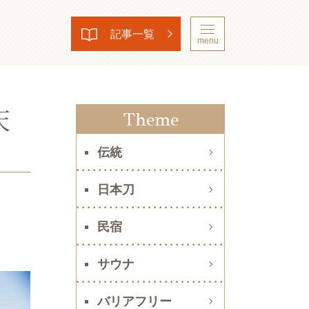
記事一覧
menu
天
Theme
伝統
日本刀
民宿
サウナ
バリアフリー