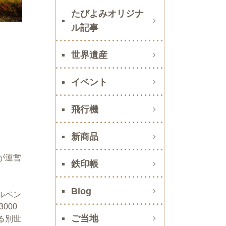
たびよみオリジナ
ル記事
世界遺産
イベント
飛行機
新商品
が運営
鉄印帳
Blog
ルペン
000
ご当地
る別世