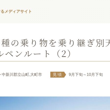
する
メディアサイト
5種の乗り物を乗り継ぎ別
ルペンルート（2）
> 中新川郡立山町,大町市
見頃
9月下旬～10月下旬