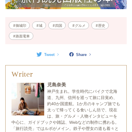
御城印
城
四国
グルメ
歴史
路面電車
Tweet
Share
Writer
児島奈美
神戸生まれ。学生時代にバイクで北海
道、九州、信州を巡って旅に目覚め、
約40か国渡航。1か月のキャンプ旅でも
太って帰ってくる食いしん坊で、現在
は、旅・グルメ・人物インタビューを
中心に、ガイドブックや雑誌、Webなどの制作に携わる。
「旅行読売」ではルポがメイン。鉄子や歴女の道も着々と