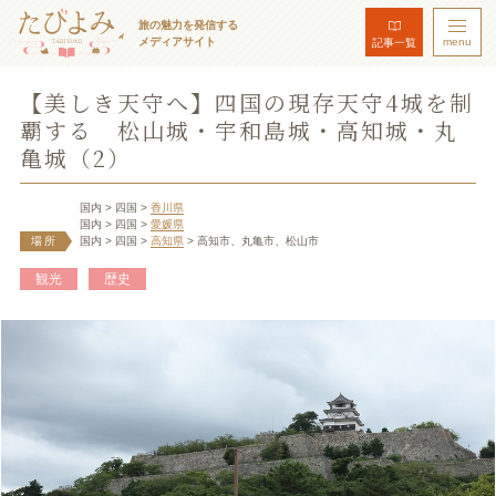
旅の魅力を発信する
メディアサイト
menu
記事一覧
【美しき天守へ】四国の現存天守4城を制
覇する 松山城・宇和島城・高知城・丸
亀城（2）
国内
> 四国
>
香川県
国内
> 四国
>
愛媛県
場所
国内
> 四国
>
高知県
> 高知市、丸亀市、松山市
観光
歴史