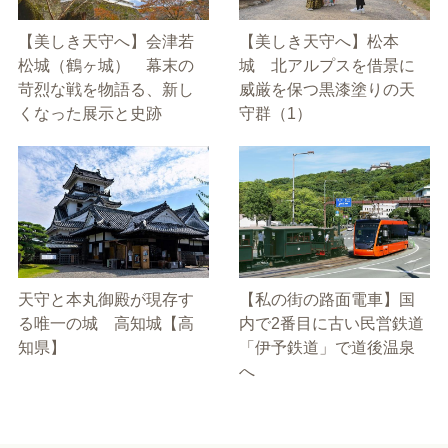
【美しき天守へ】会津若
【美しき天守へ】松本
松城（鶴ヶ城） 幕末の
城 北アルプスを借景に
苛烈な戦を物語る、新し
威厳を保つ黒漆塗りの天
くなった展示と史跡
守群（1）
天守と本丸御殿が現存す
【私の街の路面電車】国
る唯一の城 高知城【高
内で2番目に古い民営鉄道
知県】
「伊予鉄道」で道後温泉
へ