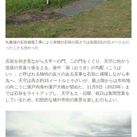
丸亀城の石垣修復工事により単独の石垣の高さでは全国2位の31メートルだ
ったことも分かった
石垣を仰ぎ見ながら大手一の門、二の門をくぐり、天守に向かう
急坂の見返り坂を上る。途中「扇（おうぎ）の勾配（こうば
い）」と呼ばれる独特の反りのある見事な石垣に感嘆しながら本
丸へ。天守は高さ約15メートルと小さいが、最上階からは市街地
の向こうに瀬戸内海や瀬戸大橋が望めた。11月5日（2023年）ま
では石垣をライトアップし、天守も土・日曜、祝日は夜間営業を
しているため、幻想的な城や市街の夜景を楽しむのもよい。