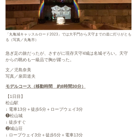
「丸亀城キャッスルロード2023」では大手門から天守までの道に灯りがとも
る（写真／丸亀市）
急ぎ足の旅だったが、さすがに現存天守4城は名城ぞろい。天守
からの眺めも一級品で胸が躍った。
文／児島奈美
写真／泉田道夫
モデルコース（移動時間 約8時間30分）
【1日目】
松山駅
↓ 電車13分＋徒歩5分＋ロープウェイ3分
❶松山城
↓ 徒歩すぐ
❷城山荘
↓ ロープウェイ3分＋徒歩5分＋電車13分