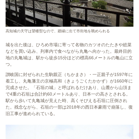
高知城の天守は望楼型なので、廻縁に出て市街地を眺められる
城を出た後は、ひろめ市場に寄って名物のカツオのたたきや総菜
などを買い込み、列車内で食べながら丸亀へ向かった。最終目的
地の丸亀城は、駅から徒歩15分ほどの標高66メートルの亀山に立
つ。
讃岐国に封ぜられた生駒親正（ちかまさ）・一正親子が1597年に
着工し、丸亀藩主の京極高和（きょうごくたかかず）が1660年に
完成させた。「石垣の城」と呼ばれるだけあり、山麓から山頂ま
で4重の石垣は合計約60メートルあり、日本一の高さとされる。
駅から歩いて丸亀城が見えた時、高くそびえる石垣に圧倒され
た。残念ながら、石垣の一部は2018年の西日本豪雨で崩落し、復
旧工事が進められている。