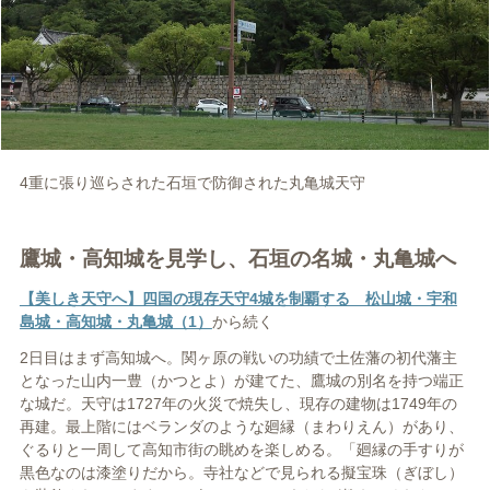
4重に張り巡らされた石垣で防御された丸亀城天守
鷹城・高知城を見学し、石垣の名城・丸亀城へ
【美しき天守へ】四国の現存天守4城を制覇する 松山城・宇和
島城・高知城・丸亀城（1）
から続く
2日目はまず高知城へ。関ヶ原の戦いの功績で土佐藩の初代藩主
となった山内一豊（かつとよ）が建てた、鷹城の別名を持つ端正
な城だ。天守は1727年の火災で焼失し、現存の建物は1749年の
再建。最上階にはベランダのような廻縁（まわりえん）があり、
ぐるりと一周して高知市街の眺めを楽しめる。「廻縁の手すりが
黒色なのは漆塗りだから。寺社などで見られる擬宝珠（ぎぼし）