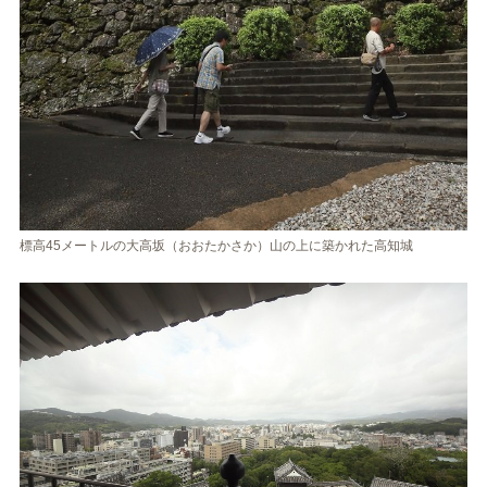
標高45メートルの大高坂（おおたかさか）山の上に築かれた高知城