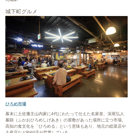
城下町グルメ
ひろめ市場
幕末に土佐藩主山内家に4代にわたって仕えた名家老、深尾弘人
蕃顕（ふかおひろめしげあき）の屋敷があった場所に立つ市場。
高知の食文化を「ひろめる」という意味もあり、地元の総菜店や
土産店など約60店が営業している。