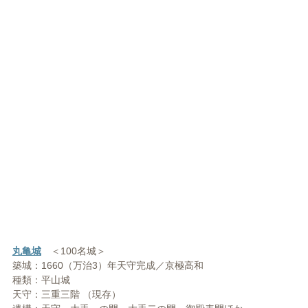
丸亀城
＜100名城＞
築城：1660（万治3）年天守完成／京極高和
種類：平山城
天守：三重三階 （現存）