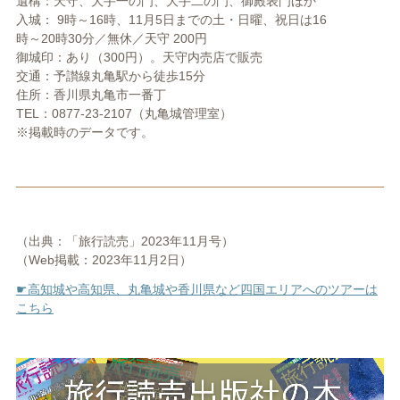
遺構：天守、大手一の門、大手二の門、御殿表門ほか
入城： 9時～16時、11月5日までの土・日曜、祝日は16
時～20時30分／無休／天守 200円
御城印：あり（300円）。天守内売店で販売
交通：予讃線丸亀駅から徒歩15分
住所：香川県丸亀市一番丁
TEL：0877-23-2107（丸亀城管理室）
※掲載時のデータです。
（出典：「旅行読売」2023年11月号）
（Web掲載：2023年11月2日）
☛高知城や高知県、丸亀城や香川県など四国エリアへのツアーは
こちら