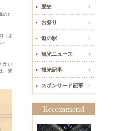
歴史
母のた
お祭り
力（よ
道の駅
い
観光ニュース
向かい
観光記事
は、警
スポンサード記事
Recommend