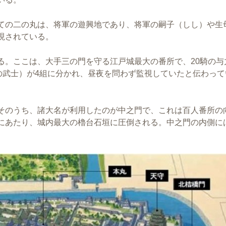
ての二の丸は、将軍の遊興地であり、将軍の嗣子（しし）や生
現されている。
る。ここは、大手三の門を守る江戸城最大の番所で、20騎の与
の武士）が4組に分かれ、昼夜を問わず監視していたと伝わって
そのうち、諸大名が利用したのが中之門で、これは百人番所の
にあたり、城内最大の櫓台石垣に圧倒される。中之門の内側に