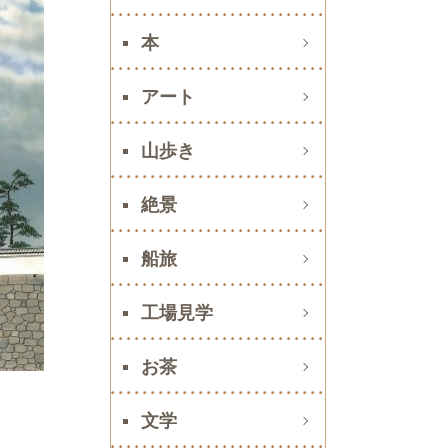
本
アート
山歩き
絶景
船旅
工場見学
お茶
文学