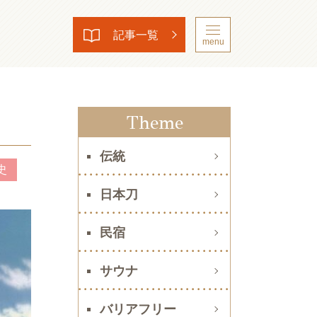
記事一覧
menu
Theme
伝統
史
日本刀
民宿
サウナ
バリアフリー