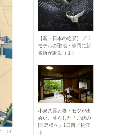
【新・日本の絶景】プラ
モデルの聖地・静岡に新
名所が誕生（１）
小泉八雲と妻・セツが出
会い、暮らした「ご縁の
国 島根へ」1日目／松江
た （イ
市