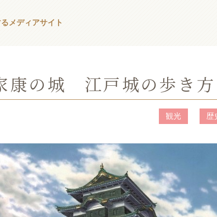
する
メディアサイト
家康の城 江戸城の歩き方
観光
歴