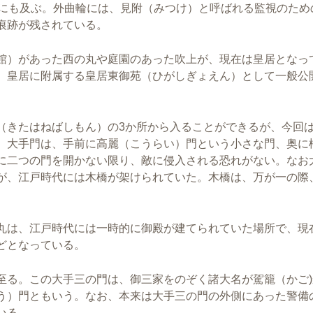
ロにも及ぶ。外曲輪には、見附（みつけ）と呼ばれる監視のため
痕跡が残されている。
館）があった西の丸や庭園のあった吹上が、現在は皇居となっ
、皇居に附属する皇居東御苑（ひがしぎょえん）として一般公
（きたはねばしもん）の3か所から入ることができるが、今回
。大手門は、手前に高麗（こうらい）門という小さな門、奥に
に二つの門を開かない限り、敵に侵入される恐れがない。なお
が、江戸時代には木橋が架けられていた。木橋は、万が一の際
丸は、江戸時代には一時的に御殿が建てられていた場所で、現
どとなっている。
至る。この大手三の門は、御三家をのぞく諸大名が駕籠（かご)
う）門ともいう。なお、本来は大手三の門の外側にあった警備
いる。