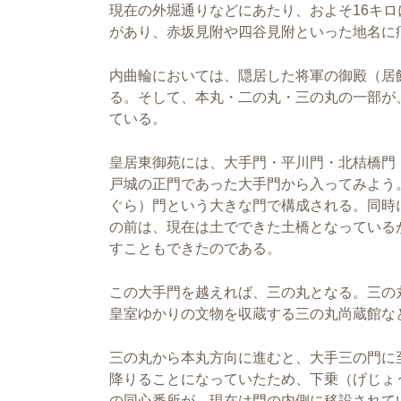
現在の外堀通りなどにあたり、およそ16キ
があり、赤坂見附や四谷見附といった地名に
内曲輪においては、隠居した将軍の御殿（居
る。そして、本丸・二の丸・三の丸の一部が
ている。
皇居東御苑には、大手門・平川門・北桔橋門
戸城の正門であった大手門から入ってみよう
ぐら）門という大きな門で構成される。同時
の前は、現在は土でできた土橋となっている
すこともできたのである。
この大手門を越えれば、三の丸となる。三の
皇室ゆかりの文物を収蔵する三の丸尚蔵館な
三の丸から本丸方向に進むと、大手三の門に
降りることになっていたため、下乗（げじょ
の同心番所が、現在は門の内側に移設されて