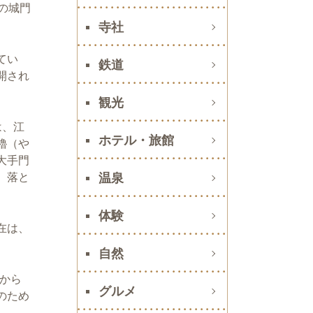
の城門
寺社
てい
鉄道
開され
観光
は、江
ホテル・旅館
櫓（や
大手門
、落と
温泉
体験
在は、
自然
から
グルメ
のため