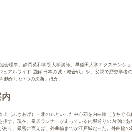
郭協会理事。静岡英和学院大学講師。早稲田大学エクステンショ
ジュアルワイド 図解 日本の城・城合戦』や、父親で歴史学者
を動かした7つの決断』ほか。
案内
吹上（ふきあげ）・北の丸といった中心部を内曲輪（うちぐる
を指す。現在、皇居ランナーが走っている内堀通りの内側にあ
があり、厳密に言えば、外曲輪までが江戸城だった。外曲輪の