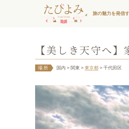
旅の魅力を発信
【美しき天守へ】
場所
国内
> 関東
>
東京都
> 千代田区