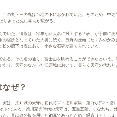
、二の丸・三の丸は台地の下におかれていた。そのため、中之
、上りきった先に本丸が広がる。
んでいた。御殿は、将軍が諸大名に対面する「表」が手前にあ
軍の宿所となっていた大奥に続く。浅野内匠頭（たくみのかみ
た松の廊下は表にあり、小さな石碑が建てられている。
である。その名の通り、富士山を眺めることができたという。
であり、天守のなかった江戸城において、長らく天守の代わり
はなぜ？
。実は、江戸城の天守は初代将軍・徳川家康、第2代将軍・徳
いたのである。徳川家光時代の天守は、五重五階、すなわち、
った。瓦は銅の板を用いた銅瓦であったため、緑青（ろくしょ