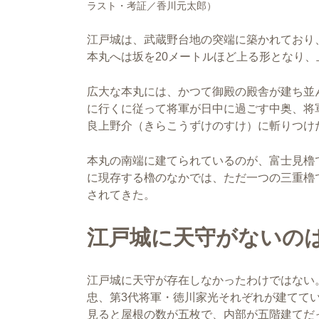
ラスト・考証／香川元太郎）
江戸城は、武蔵野台地の突端に築かれており
本丸へは坂を20メートルほど上る形となり
広大な本丸には、かつて御殿の殿舎が建ち並
に行くに従って将軍が日中に過ごす中奥、将
良上野介（きらこうずけのすけ）に斬りつけ
本丸の南端に建てられているのが、富士見櫓
に現存する櫓のなかでは、ただ一つの三重櫓
されてきた。
江戸城に天守がないの
江戸城に天守が存在しなかったわけではない
忠、第3代将軍・徳川家光それぞれが建てて
見ると屋根の数が五枚で、内部が五階建てだ