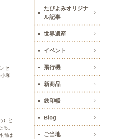
たびよみオリジナ
ル記事
世界遺産
イベント
飛行機
ンセ
の小和
新商品
鉄印帳
Blog
わ）と
たる。
ご当地
外周は