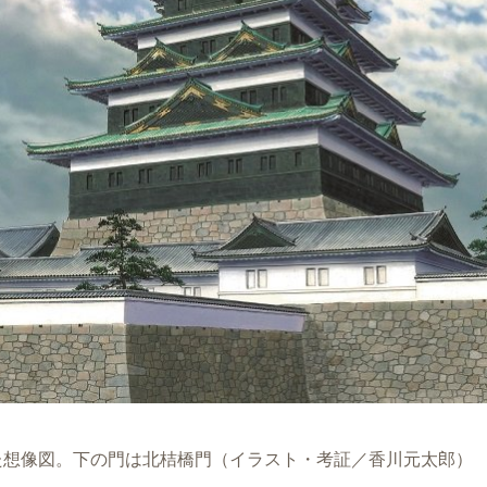
た想像図。下の門は北桔橋門（イラスト・考証／香川元太郎）