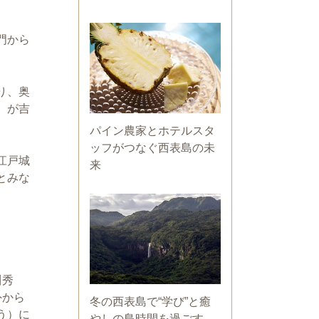
門から
り、奥
）が吉
パイン農家とホテルスタ
ッフがつなぐ西表島の未
江戸城
来
とみな
川秀
外から
冬の西表島で“学び”と癒
う）に
やしの島時間を過ごす