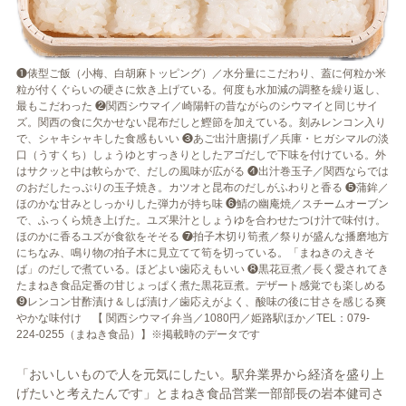
❶俵型ご飯（小梅、白胡麻トッピング）／水分量にこだわり、蓋に何粒か米
粒が付くぐらいの硬さに炊き上げている。何度も水加減の調整を繰り返し、
最もこだわった ❷関西シウマイ／崎陽軒の昔ながらのシウマイと同じサイ
ズ。関西の食に欠かせない昆布だしと鰹節を加えている。刻みレンコン入り
で、シャキシャキした食感もいい ❸あご出汁唐揚げ／兵庫・ヒガシマルの淡
口（うすくち）しょうゆとすっきりとしたアゴだしで下味を付けている。外
はサクッと中は軟らかで、だしの風味が広がる ❹出汁巻玉子／関西ならでは
のおだしたっぷりの玉子焼き。カツオと昆布のだしがふわりと香る ❺蒲鉾／
ほのかな甘みとしっかりした弾力が持ち味 ❻鯖の幽庵焼／スチームオーブン
で、ふっくら焼き上げた。ユズ果汁としょうゆを合わせたつけ汁で味付け。
ほのかに香るユズが食欲をそそる ❼拍子木切り筍煮／祭りが盛んな播磨地方
にちなみ、鳴り物の拍子木に見立てて筍を切っている。「まねきのえきそ
ば」のだしで煮ている。ほどよい歯応えもいい ❽黒花豆煮／長く愛されてき
たまねき食品定番の甘じょっぱく煮た黒花豆煮。デザート感覚でも楽しめる
❾レンコン甘酢漬け＆しば漬け／歯応えがよく、酸味の後に甘さを感じる爽
やかな味付け 【 関西シウマイ弁当／1080円／姫路駅ほか／TEL：079-
224-0255（まねき食品）】※掲載時のデータです
「おいしいもので人を元気にしたい。駅弁業界から経済を盛り上
げたいと考えたんです」とまねき食品営業一部部長の岩本健司さ