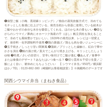
❶俵型ご飯（小梅、黒胡麻トッピング）／独自の蒸気炊飯方式で、冷めても
モチッとした食感に仕上げている。発売当初から容器に使用している経木が
ご飯やおかずの余分な水分を吸収してくれる。ほのかな木の香もいい ❷昔な
がらのシウマイ／豚肉にオホーツク海産の干（ほし）帆立貝柱を加えること
で、冷めても風味豊かでおいしい。1928年の発売以来、レシピは一切変え
ず、保存料・化学調味料不使用 ❸鶏の唐揚げ／鶏もも肉を使いジューシーに
❹玉子焼き／しっとり甘い関東風 ❺蒲鉾／プリッとした歯触り。紅白で華や
かさを演出 ❻鮪の漬け焼／直火でこんがり焼き上げる。キリッとしたしょう
ゆ味 ❼筍煮／さいの目切り、甘辛い味付けでご飯が進む ❽あんず／食事中
または食後のデザート？あなたはいつ食べる？ ❾切り昆布＆千切り生姜／ご
飯によく合い、箸休めにもちょうどいい 【 シウマイ弁当／950円／横浜駅
ほか／TEL：0120-882-380（崎陽軒お客様相談室）】※掲載時のデータです
関西シウマイ弁当（まねき食品）