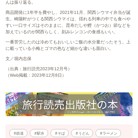
んは振り返る。
商品開発に1年半を費やし、2021年11月、関西シウマイ弁当が誕
生。崎陽軒がつくる関西シウマイは、揺れる列車の中でも食べや
すい一口サイズはそのままに、昆布だしや鰹（かつお）節などを
加えているのが関西らしく、刻みレンコンの食感もいい。
一番苦労したのは冷めてもおいしいご飯の水分量だったそう。上
に載っている小梅とゴマの色など細かな違いも面白い。
文／堀内志保
（出典：旅行読売2023年12月号）
（Web掲載：2023年12月8日）
鉄道
駅弁
そば
うどん
ラーメン