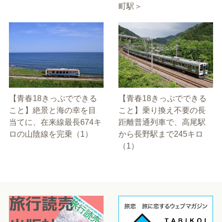
町駅＞
【青春18きっぷでできる
【青春18きっぷでできる
こと】絶景と海の幸を目
こと】乗り換え不要の長
当てに、在来線最長674キ
距離普通列車で、高尾駅
ロの山陰線を完乗（1）
から長野駅まで245キロ
（1）