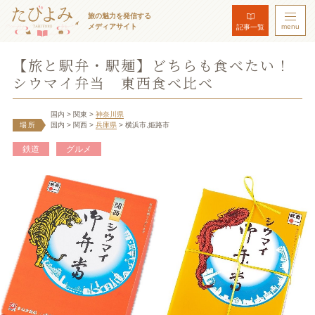
旅の魅力を発信する
メディアサイト
menu
記事一覧
【旅と駅弁・駅麺】どちらも食べたい！
シウマイ弁当 東西食べ比べ
国内
> 関東
>
神奈川県
場所
国内
> 関西
>
兵庫県
> 横浜市,姫路市
鉄道
グルメ