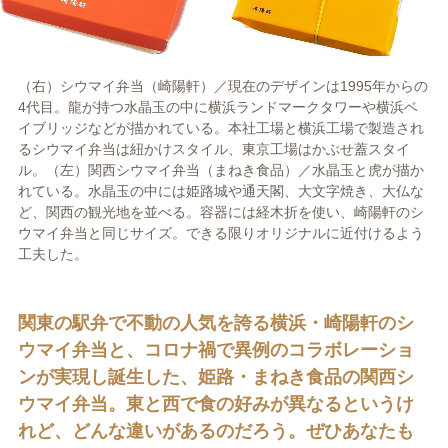
（右）シウマイ弁当（崎陽軒）／現在のデザインは1995年からの
4代目。龍が持つ水晶玉の中に横浜ランドマークタワーや横浜ベ
イブリッジなどが描かれている。本社工場と横浜工場で製造され
るシウマイ弁当は紐かけスタイル、東京工場はかぶせ蓋スタイ
ル。（左）関西シウマイ弁当（まねき食品）／水晶玉と虎が描か
れている。水晶玉の中には姫路城や通天閣、大文字焼き、大仏な
ど、関西の観光地を並べる。容器には経木折を使い、崎陽軒のシ
ウマイ弁当と同じサイズ。できる限りオリジナルに近付けるよう
工夫した。
関東の駅弁で不動の人気を誇る横浜・崎陽軒のシ
ウマイ弁当と、コロナ禍で異例のコラボレーショ
ンが実現し誕生した、姫路・まねき食品の関西シ
ウマイ弁当。東と西で食の好みが異なるというけ
れど、どんな違いがあるのだろう。ぜひあなたも