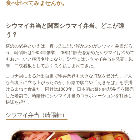
食べ比べてみませんか。
シウマイ弁当と関西シウマイ弁当、どこが違
う？
横浜の駅弁といえば、真っ先に思い浮かぶのがシウマイ弁当だろ
う。崎陽軒は1908年創業。28年に販売を始めたシウマイは冷めて
もおいしいと横浜名物になり、54年にはシウマイ弁当を発売。以
来、二枚看板として広く長く親しまれてきた。
コロナ禍による外出自粛で駅弁業界も大きな打撃を受けた。そん
な苦境下に立ち上がったのが、姫路で駅弁や「えきそば」を手掛
けるまねき食品だ。同社は1889年、日本初の幕の内駅弁当を販売
した老舗で、崎陽軒にシウマイ弁当のコラボレーションを打診し
快諾を得た。
シウマイ弁当（崎陽軒）