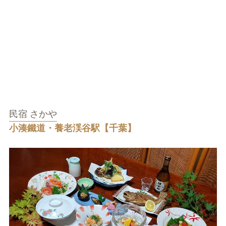
民宿 さかや
小湊鐵道・養老渓谷駅【千葉】