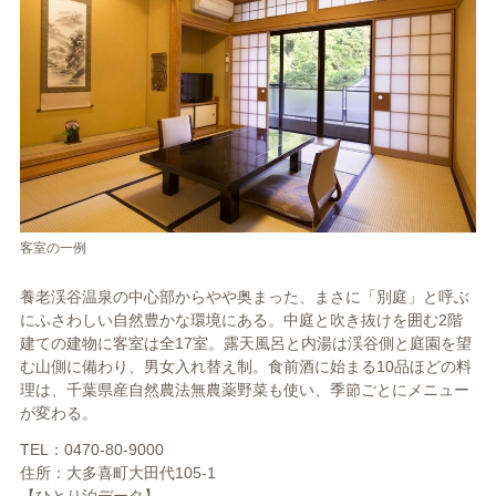
客室の一例
養老渓谷温泉の中心部からやや奥まった、まさに「別庭」と呼ぶ
にふさわしい自然豊かな環境にある。中庭と吹き抜けを囲む2階
建ての建物に客室は全17室。露天風呂と内湯は渓谷側と庭園を望
む山側に備わり、男女入れ替え制。食前酒に始まる10品ほどの料
理は、千葉県産自然農法無農薬野菜も使い、季節ごとにメニュー
が変わる。
TEL：0470-80-9000
住所：大多喜町大田代105-1