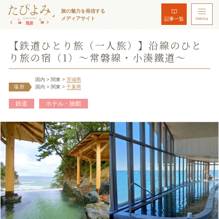
旅の魅力を発信する
メディアサイト
menu
記事一覧
【鉄道ひとり旅（一人旅）】沿線のひと
り旅の宿（1）～常磐線・小湊鐵道～
国内
> 関東
>
茨城県
場所
国内
> 関東
>
千葉県
鉄道
ホテル・旅館