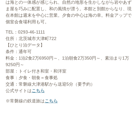
は海との一体感が感じられ、自然の地形を生かしながら岩やあず
ま屋を巧みに配置し、和の風情が漂う。本館と別館からなり、現
在本館は週末を中心に営業。夕食の中心は海の幸。料金アップで
個室会食場利用も可。
TEL：0293-46-1111
住所：北茨城市大津町722
【ひとり泊データ】
条件：通年可
料金：1泊2食2万6950円～、1泊朝食2万350円～、素泊まり1万
9250円～
部屋：トイレ付き和室・和洋室
食事：夕食・朝食＝食事処
交通：常磐線大津港駅から送迎5分（要予約）
公式サイトは
こちら
※常磐線の鉄道旅は
こちら