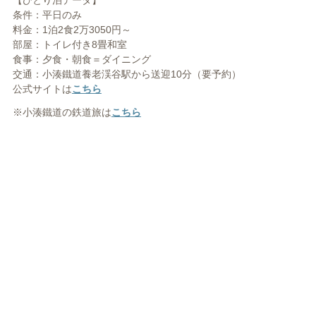
【ひとり泊データ】
条件：平日のみ
料金：1泊2食2万3050円～
部屋：トイレ付き8畳和室
食事：夕食・朝食＝ダイニング
交通：小湊鐵道養老渓谷駅から送迎10分（要予約）
公式サイトは
こちら
※小湊鐵道の鉄道旅は
こちら