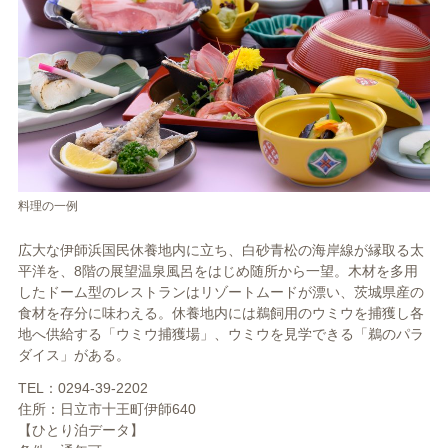
料理の一例
広大な伊師浜国民休養地内に立ち、白砂青松の海岸線が縁取る太
平洋を、8階の展望温泉風呂をはじめ随所から一望。木材を多用
したドーム型のレストランはリゾートムードが漂い、茨城県産の
食材を存分に味わえる。休養地内には鵜飼用のウミウを捕獲し各
地へ供給する「ウミウ捕獲場」、ウミウを見学できる「鵜のパラ
ダイス」がある。
TEL：0294-39-2202
住所：日立市十王町伊師640
【ひとり泊データ】