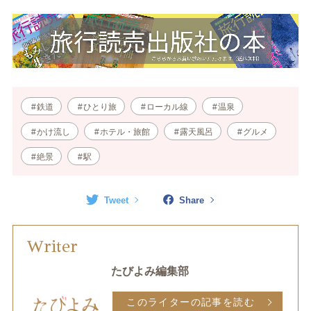
鉄道
ひとり旅
ローカル線
温泉
かけ流し
ホテル・旅館
露天風呂
グルメ
絶景
駅
Tweet
Share
Writer
たびよみ編集部
このライターの記事を読む