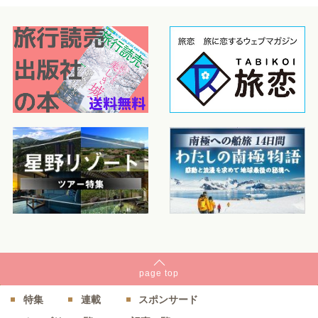
page
top
特集
連載
スポンサード