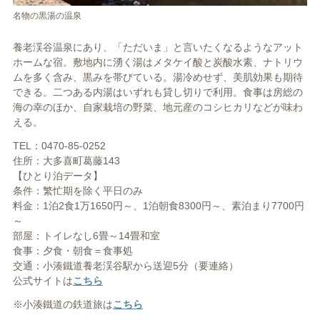
名物の黒湯の温泉
養老渓谷温泉にあり、「ただいま」と言いたくなるようなアット
ホームな宿。敷地内に湧く湯はメタケイ酸と炭酸水素、ナトリウ
ムを多く含み、黒みを帯びている。湯冷めせず、美肌効果も期待
できる。二つある内湯はいずれも貸し切りで利用。食事は房総の
海の幸のほか、自家栽培の野菜、地元産のコシヒカリなどが味わ
える。
TEL：0470-85-0252
住所：大多喜町葛藤143
【ひとり泊データ】
条件：繁忙期を除く平日のみ
料金：1泊2食1万1650円～、1泊朝食8300円～、素泊まり7700円
～
部屋：トイレなし6畳～14畳和室
食事：夕食・朝食＝食事処
交通：小湊鐵道養老渓谷駅から送迎5分（要連絡）
公式サイトは
こちら
※小湊鐵道の鉄道旅は
こちら