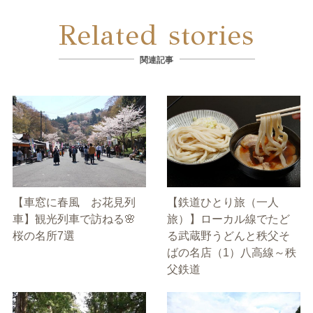
Related stories
関連記事
【車窓に春風 お花見列
【鉄道ひとり旅（一人
車】観光列車で訪ねる🌸
旅）】ローカル線でたど
桜の名所7選
る武蔵野うどんと秩父そ
ばの名店（1）八高線～秩
父鉄道