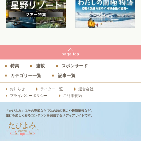
page
top
特集
連載
スポンサード
カテゴリー一覧
記事一覧
お知らせ
ライター一覧
運営会社
プライバシーポリシー
ご利用規約
「たびよみ」はその季節ならではの旅の魅力や最新情報など、
旅行を楽しく彩るコンテンツを発信するメディアサイトです。