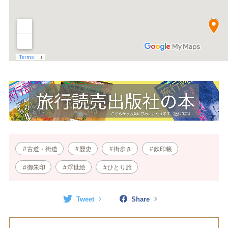
古道・街道
歴史
街歩き
鉄印帳
御朱印
浮世絵
ひとり旅
Tweet
Share