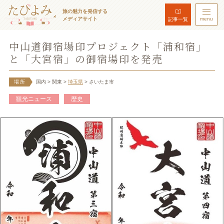
旅の魅力を発信する
メディアサイト
menu
記事一覧
中山道御宿場印プロジェクト「浦和宿」
と「大宮宿」の御宿場印を発売
場所
国内
> 関東
>
埼玉県
> さいたま市
観光ニュース
歴史