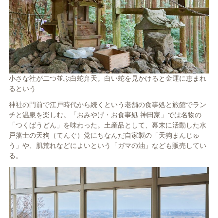
小さな社が二つ並ぶ白蛇弁天。白い蛇を見かけると金運に恵まれ
るという
神社の門前で江戸時代から続くという老舗の食事処と旅館でラン
チと温泉を楽しむ。「おみやげ・お食事処 神田家」では名物の
「つくばうどん」を味わった。土産品として、幕末に活動した水
戸藩士の天狗（てんぐ）党にちなんだ自家製の「天狗まんじゅ
う」や、肌荒れなどによいという「ガマの油」なども販売してい
る。