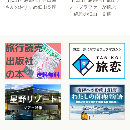
【低山と温泉へ】吉田類
【低山と温泉へ】低山フ
さんのおすすめ低山５座
ォトグラファーが選ぶ
「絶景の低山」９選