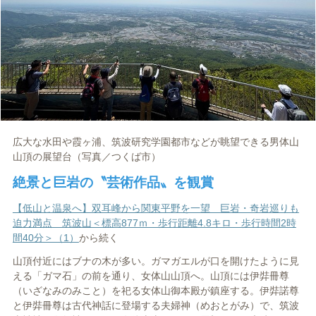
広大な水田や霞ヶ浦、筑波研究学園都市などが眺望できる男体山
山頂の展望台（写真／つくば市）
絶景と巨岩の〝芸術作品〟を観賞
【低山と温泉へ】双耳峰から関東平野を一望 巨岩・奇岩巡りも
迫力満点 筑波山＜標高877ｍ・歩行距離4.8キロ・歩行時間2時
間40分＞（1）
から続く
山頂付近にはブナの木が多い。ガマガエルが口を開けたように見
える「ガマ石」の前を通り、女体山山頂へ。山頂には伊弉冊尊
（いざなみのみこと）を祀る女体山御本殿が鎮座する。伊弉諾尊
と伊弉冊尊は古代神話に登場する夫婦神（めおとがみ）で、筑波