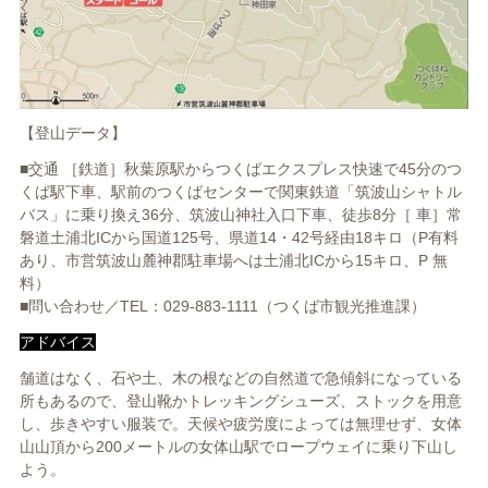
【登山データ】
■交通 ［鉄道］秋葉原駅からつくばエクスプレス快速で45分のつ
くば駅下車、駅前のつくばセンターで関東鉄道「筑波山シャトル
バス」に乗り換え36分、筑波山神社入口下車、徒歩8分［ 車］常
磐道土浦北ICから国道125号、県道14・42号経由18キロ（P有料
あり、市営筑波山麓神郡駐車場へは土浦北ICから15キロ、P 無
料）
■問い合わせ／TEL：029-883-1111（つくば市観光推進課）
アドバイス
舗道はなく、石や土、木の根などの自然道で急傾斜になっている
所もあるので、登山靴かトレッキングシューズ、ストックを用意
し、歩きやすい服装で。天候や疲労度によっては無理せず、女体
山山頂から200メートルの女体山駅でロープウェイに乗り下山し
よう。