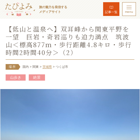
旅の魅力を発信する
メディアサイト
menu
記事一覧
【低山と温泉へ】双耳峰から関東平野を
一望 巨岩・奇岩巡りも迫力満点 筑波
山＜標高877ｍ・歩行距離4.8キロ・歩行
時間2時間40分＞（2）
場所
国内
> 関東
>
茨城県
> つくば市
山歩き
絶景