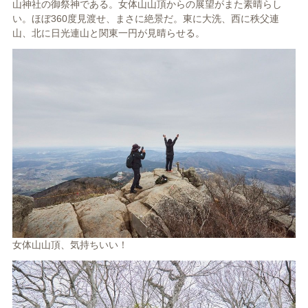
山神社の御祭神である。女体山山頂からの展望がまた素晴らし
い。ほぼ360度見渡せ、まさに絶景だ。東に大洗、西に秩父連
山、北に日光連山と関東一円が見晴らせる。
女体山山頂、気持ちいい！