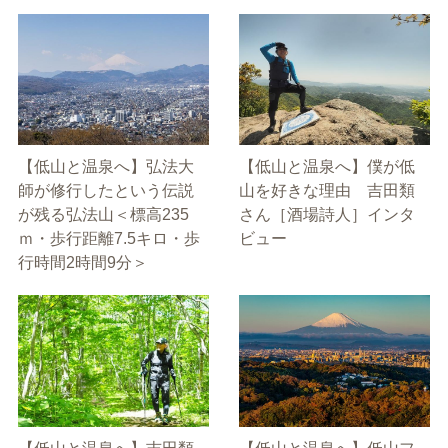
【低山と温泉へ】弘法大
【低山と温泉へ】僕が低
師が修行したという伝説
山を好きな理由 吉田類
が残る弘法山＜標高235
さん［酒場詩人］インタ
ｍ・歩行距離7.5キロ・歩
ビュー
行時間2時間9分＞