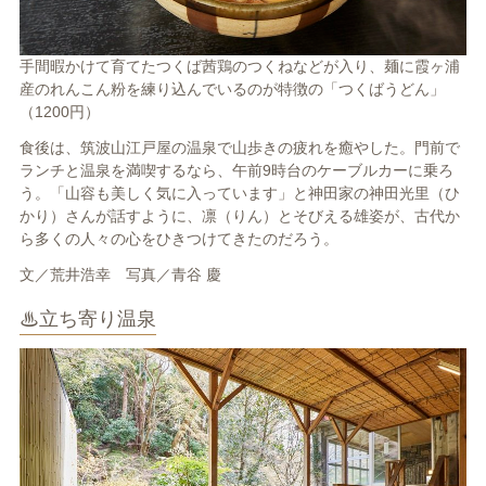
手間暇かけて育てたつくば茜鶏のつくねなどが入り、麺に霞ヶ浦
産のれんこん粉を練り込んでいるのが特徴の「つくばうどん」
（1200円）
食後は、筑波山江戸屋の温泉で山歩きの疲れを癒やした。門前で
ランチと温泉を満喫するなら、午前9時台のケーブルカーに乗ろ
う。「山容も美しく気に入っています」と神田家の神田光里（ひ
かり）さんが話すように、凛（りん）とそびえる雄姿が、古代か
ら多くの人々の心をひきつけてきたのだろう。
文／荒井浩幸 写真／青谷 慶
♨立ち寄り温泉