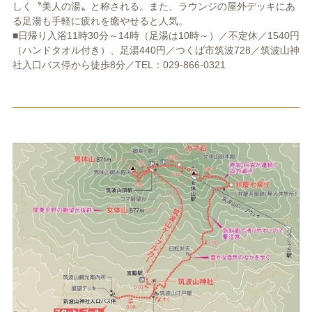
しく〝美人の湯〟と称される。また、ラウンジの屋外デッキにあ
る足湯も手軽に疲れを癒やせると人気。
■日帰り入浴11時30分～14時（足湯は10時～）／不定休／1540円
（ハンドタオル付き）、足湯440円／つくば市筑波728／筑波山神
社入口バス停から徒歩8分／TEL：029-866-0321