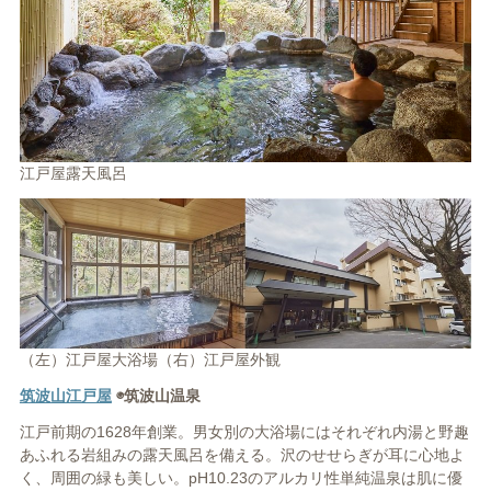
江戸屋露天風呂
（左）江戸屋大浴場（右）江戸屋外観
筑波山江戸屋
◉筑波山温泉
江戸前期の1628年創業。男女別の大浴場にはそれぞれ内湯と野趣
あふれる岩組みの露天風呂を備える。沢のせせらぎが耳に心地よ
く、周囲の緑も美しい。pH10.23のアルカリ性単純温泉は肌に優