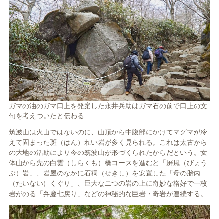
ガマの油のガマ口上を発案した永井兵助はガマ石の前で口上の文
句を考えついたと伝わる
筑波山は火山ではないのに、山頂から中腹部にかけてマグマが冷
えて固まった斑（はん）れい岩が多く見られる。これは太古から
の大地の活動により今の筑波山が形づくられたからだという。女
体山から先の白雲（しらくも）橋コースを進むと「屏風（びょう
ぶ）岩」、岩屋のなかに石祠（せきし）を安置した「母の胎内
（たいない）くぐり」、巨大な二つの岩の上に奇妙な格好で一枚
岩がのる「弁慶七戻り」などの神秘的な巨岩・奇岩が連続する。