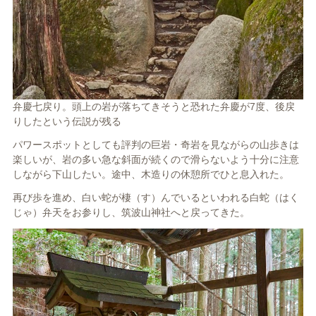
弁慶七戻り。頭上の岩が落ちてきそうと恐れた弁慶が7度、後戻
りしたという伝説が残る
パワースポットとしても評判の巨岩・奇岩を見ながらの山歩きは
楽しいが、岩の多い急な斜面が続くので滑らないよう十分に注意
しながら下山したい。途中、木造りの休憩所でひと息入れた。
再び歩を進め、白い蛇が棲（す）んでいるといわれる白蛇（はく
じゃ）弁天をお参りし、筑波山神社へと戻ってきた。