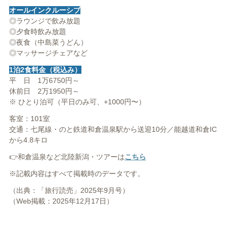
オールインクルーシブ
◎ラウンジで飲み放題
◎夕食時飲み放題
◎夜食（中島菜うどん）
◎マッサージチェアなど
1泊2食料金（税込み）
平 日 1万6750円～
休前日 2万1950円～
※ ひとり泊可（平日のみ可、+1000円〜）
客室：101室
交通：七尾線・のと鉄道和倉温泉駅から送迎10分／能越道和倉IC
から4.8キロ
👉和倉温泉など北陸新潟・ツアーは
こちら
※記載内容はすべて掲載時のデータです。
（出典：「旅行読売」2025年9月号）
（Web掲載：2025年12月17日）