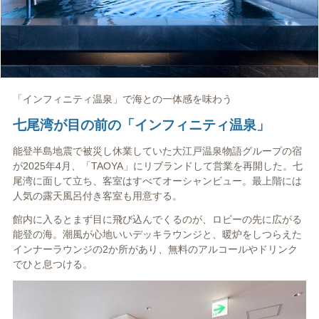
「インフィニティ温泉」で海との一体感を味わう
七尾湾が目の前の「インフィニティ温泉」
能登半島地震で被災し休業していた大江戸温泉物語グループの宿
が2025年4月、「TAOYA」にリブランドして営業を再開した。七
尾湾に面して立ち、客室はすべてオーシャンビュー。最上階には
人気の露天風呂付き客室も用意する。
館内に入るとまず目に飛び込んでくるのが、ロビーの先に広がる
能登の海。潮風が心地いいデッキラウンジと、暖炉をしつらえた
インナーラウンジの2か所があり、無料のアルコールやドリンク
でひと息つける。