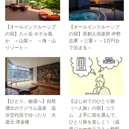
【オールインクルーシブ
【オールインクルーシブ
の宿】八ヶ岳 ホテル風
の宿】里創人倶楽部 伊勢
か ＜山梨＞ ～海・山
志摩 ＜三重＞ ～1万円台
リゾート～
で泊まる～
【ひとり、秘湯へ】自然
【はじめてのひとり旅
湧出のラジウム温泉 温
（一人旅）の宿】コラ
冷交代浴でゆったり 大
ム 上手に宿を選んで、
湯元 津金楼
ひとり旅を楽しく！（温
泉ジャーナリスト・植竹