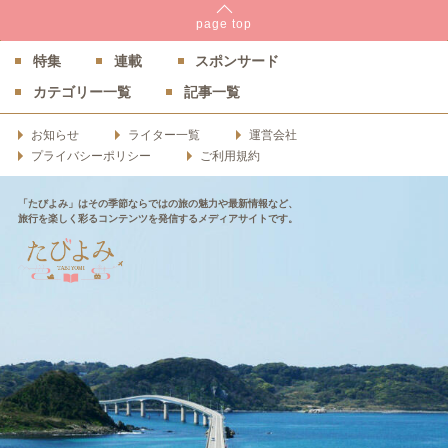
page
top
特集
連載
スポンサード
カテゴリー一覧
記事一覧
お知らせ
ライター一覧
運営会社
プライバシーポリシー
ご利用規約
「たびよみ」はその季節ならではの旅の魅力や最新情報など、
旅行を楽しく彩るコンテンツを発信するメディアサイトです。