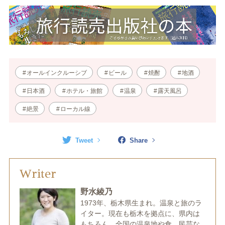
オールインクルーシブ
ビール
焼酎
地酒
日本酒
ホテル・旅館
温泉
露天風呂
絶景
ローカル線
Tweet
Share
Writer
野水綾乃
1973年、栃木県生まれ。温泉と旅のラ
イター。現在も栃木を拠点に、県内は
もちろん、全国の温泉地や食、民芸な