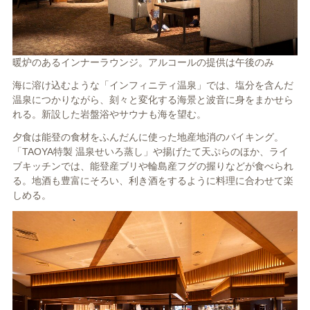
暖炉のあるインナーラウンジ。アルコールの提供は午後のみ
海に溶け込むような「インフィニティ温泉」では、塩分を含んだ
温泉につかりながら、刻々と変化する海景と波音に身をまかせら
れる。新設した岩盤浴やサウナも海を望む。
夕食は能登の食材をふんだんに使った地産地消のバイキング。
「TAOYA特製 温泉せいろ蒸し」や揚げたて天ぷらのほか、ライ
ブキッチンでは、能登産ブリや輪島産フグの握りなどが食べられ
る。地酒も豊富にそろい、利き酒をするように料理に合わせて楽
しめる。