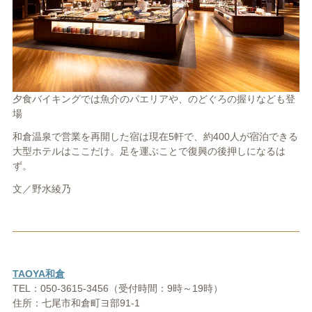
夕食バイキングでは魚介のパエリアや、のどぐろの握りなども登
場
和倉温泉で営業を再開した宿は現在5軒で、約400人が宿泊できる
大型ホテルはここだけ。足を運ぶことで復興の後押しになるは
ず。
文／野水綾乃
TAOYA和倉
TEL：050-3615-3456（受付時間：9時～19時）
住所：七尾市和倉町ヨ部91-1