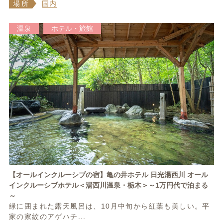
場所
国内
温泉
ホテル・旅館
【オールインクルーシブの宿】亀の井ホテル 日光湯西川 オール
インクルーシブホテル＜湯西川温泉・栃木＞～1万円代で泊まる
～
緑に囲まれた露天風呂は、10月中旬から紅葉も美しい。平
家の家紋のアゲハチ...