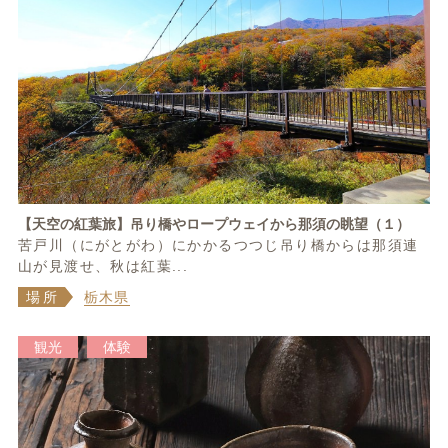
【天空の紅葉旅】吊り橋やロープウェイから那須の眺望（１）
苦戸川（にがとがわ）にかかるつつじ吊り橋からは那須連
山が見渡せ、秋は紅葉...
場所
栃木県
観光
体験