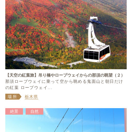
【天空の紅葉旅】吊り橋やロープウェイからの那須の眺望（２）
那須ロープウェイに乗って空から眺める鬼面山と朝日だけ
の紅葉 ロープウェイ...
場所
栃木県
絶景
自然