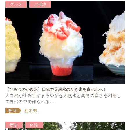
グルメ
ご当地
【ひみつのかき氷】日光で天然氷のかき氷を食べ比べ！
大自然が生み出すまろやかな天然水と真冬の寒さを利用し
て自然の中で作られる...
場所
栃木県
歴史
体験