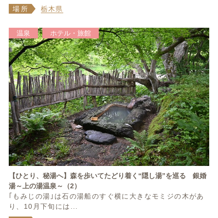
場所
栃木県
温泉
ホテル・旅館
【ひとり、秘湯へ】森を歩いてたどり着く“隠し湯”を巡る 銀婚
湯～上の湯温泉～（2）
｢もみじの湯｣は石の湯船のすぐ横に大きなモミジの木があ
り、10月下旬には...