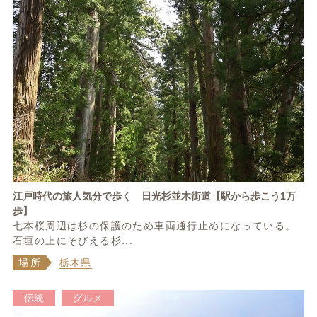
江戸時代の旅人気分で歩く 日光杉並木街道【駅から歩こう1万
歩】
七本桜周辺は杉の保護のため車両通行止めになっている。
石垣の上にそびえる杉...
場所
栃木県
伝統
グルメ