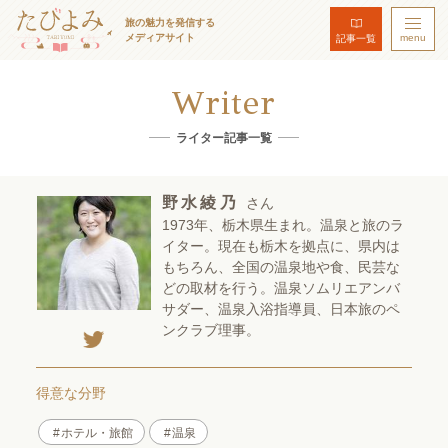
旅の魅力を発信する
メディアサイト
menu
記事一覧
Writer
ライター記事一覧
野水綾乃
さん
1973年、栃木県生まれ。温泉と旅のラ
イター。現在も栃木を拠点に、県内は
もちろん、全国の温泉地や食、民芸な
どの取材を行う。温泉ソムリエアンバ
サダー、温泉入浴指導員、日本旅のペ
ンクラブ理事。
得意な分野
ホテル・旅館
温泉