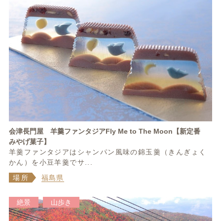
会津長門屋 羊羹ファンタジアFly Me to The Moon【新定番
みやげ菓子】
羊羹ファンタジアはシャンパン風味の錦玉羹（きんぎょく
かん）を小豆羊羹でサ...
場所
福島県
絶景
山歩き