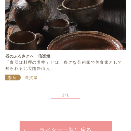
器のふるさとへ 信楽焼
「食器は料理の着物」とは、多才な芸術家で美食家として
知られる北大路魯山人...
場所
滋賀県
1/1
ライター一覧に戻る