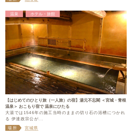
温泉
ホテル・旅館
【はじめてのひとり旅（一人旅）の宿】湯元不忘閣 ＜宮城・青根
温泉＞ おこもり宿で 温泉にひたる
大湯では1546年の施工当時のままの切り石の浴槽につかれ
る 伊達政宗公が...
場所
宮城県