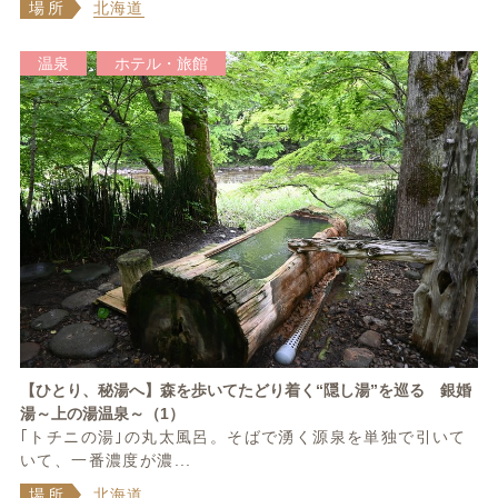
場所
北海道
温泉
ホテル・旅館
【ひとり、秘湯へ】森を歩いてたどり着く“隠し湯”を巡る 銀婚
湯～上の湯温泉～（1）
｢トチニの湯｣の丸太風呂。そばで湧く源泉を単独で引いて
いて、一番濃度が濃...
場所
北海道