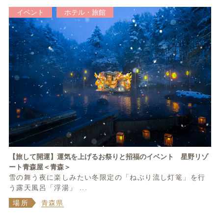
イベント
ホテル・旅館
【旅して開運】運気を上げるお祭りと招福のイベント 星野リゾ
ート青森屋＜青森＞
雪の舞う夜に楽しみたい冬限定の「ねぶり流し灯篭」を行
う露天風呂「浮湯」 ...
場所
青森県