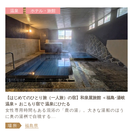
温泉
ホテル・旅館
【はじめてのひとり旅（一人旅）の宿】和泉屋旅館 ＜福島･湯岐
温泉＞ おこもり宿で 温泉にひたる
女性専用時間もある混浴の「鹿の湯」。大きな湯船のほう
に奥の湯桝で自噴する...
場所
福島県