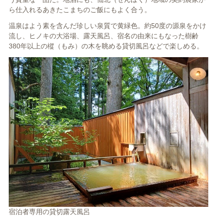
ら仕入れるあきたこまちのご飯にもよく合う。
温泉はよう素を含んだ珍しい泉質で黄緑色。約50度の源泉をかけ
流し、ヒノキの大浴場、露天風呂、宿名の由来にもなった樹齢
380年以上の樅（もみ）の木を眺める貸切風呂などで楽しめる。
宿泊者専用の貸切露天風呂