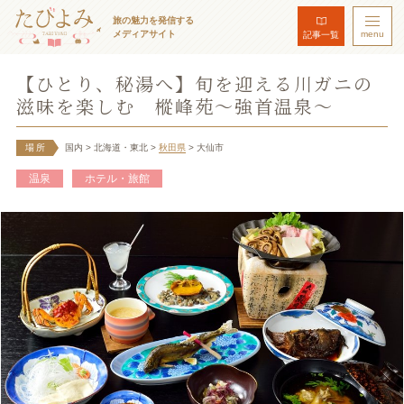
旅の魅力を発信する
メディアサイト
menu
記事一覧
【ひとり、秘湯へ】旬を迎える川ガニの
滋味を楽しむ 樅峰苑～強首温泉～
場所
国内
> 北海道・東北
>
秋田県
> 大仙市
温泉
ホテル・旅館