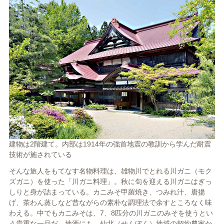
建物は2階建て。内部は1914年の強首地震の教訓から学んだ耐震
技術が施されている
そんな旅人をもてなす名物料理は、雄物川でとれる川ガニ（モク
ズガニ）を使った「川ガニ料理」。秋に旬を迎える川ガニはぎっ
しりと身が詰まっている。カニみそ甲羅焼き、つみれ汁、唐揚
げ、茶わん蒸しなど昔ながらの素朴な調理法で余すところなく味
わえる。中でもカニみそは、7、8匹分の川ガニのみそを使うとい
う貴重な一品だ。地酒にも、仙北（せんぼく）地域の契約農家か