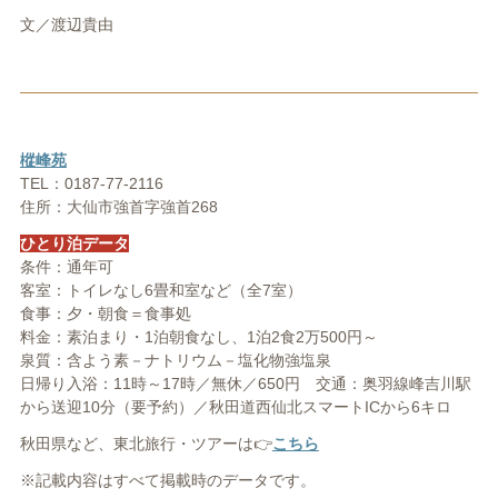
文／渡辺貴由
樅峰苑
TEL：0187-77-2116
住所：大仙市強首字強首268
ひとり泊データ
条件：通年可
客室：トイレなし6畳和室など（全7室）
食事：夕・朝食＝食事処
料金：素泊まり・1泊朝食なし、1泊2食2万500円～
泉質：含よう素－ナトリウム－塩化物強塩泉
日帰り入浴：11時～17時／無休／650円 交通：奥羽線峰吉川駅
から送迎10分（要予約）／秋田道西仙北スマートICから6キロ
秋田県など、東北旅行・ツアーは👉
こちら
※記載内容はすべて掲載時のデータです。