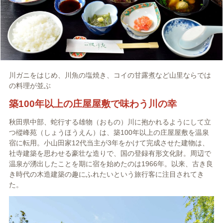
川ガニをはじめ、川魚の塩焼き、コイの甘露煮など山里ならでは
の料理が並ぶ
築100年以上の庄屋屋敷で味わう川の幸
秋田県中部、蛇行する雄物（おもの）川に抱かれるようにして立
つ樅峰苑（しょうほうえん）は、築100年以上の庄屋屋敷を温泉
宿に転用。小山田家12代当主が3年をかけて完成させた建物は、
社寺建築を思わせる豪壮な造りで、国の登録有形文化財。周辺で
温泉が湧出したことを期に宿を始めたのは1966年。以来、古き良
き時代の木造建築の趣にふれたいという旅行客に注目されてき
た。