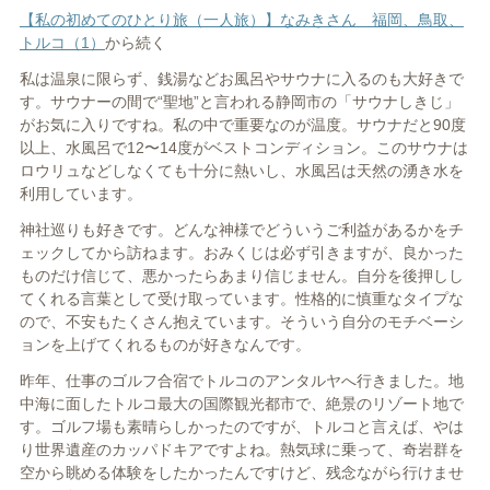
【私の初めてのひとり旅（一人旅）】なみきさん 福岡、鳥取、
トルコ（1）
から続く
私は温泉に限らず、銭湯などお風呂やサウナに入るのも大好きで
す。サウナーの間で“聖地”と言われる静岡市の「サウナしきじ」
がお気に入りですね。私の中で重要なのが温度。サウナだと90度
以上、水風呂で12〜14度がベストコンディション。このサウナは
ロウリュなどしなくても十分に熱いし、水風呂は天然の湧き水を
利用しています。
神社巡りも好きです。どんな神様でどういうご利益があるかをチ
ェックしてから訪ねます。おみくじは必ず引きますが、良かった
ものだけ信じて、悪かったらあまり信じません。自分を後押しし
てくれる言葉として受け取っています。性格的に慎重なタイプな
ので、不安もたくさん抱えています。そういう自分のモチベーシ
ョンを上げてくれるものが好きなんです。
昨年、仕事のゴルフ合宿でトルコのアンタルヤへ行きました。地
中海に面したトルコ最大の国際観光都市で、絶景のリゾート地で
す。ゴルフ場も素晴らしかったのですが、トルコと言えば、やは
り世界遺産のカッパドキアですよね。熱気球に乗って、奇岩群を
空から眺める体験をしたかったんですけど、残念ながら行けませ