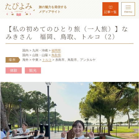
旅の魅力を発信する
メディアサイト
menu
記事一覧
【私の初めてのひとり旅（一人旅）】な
みきさん 福岡、鳥取、トルコ（2）
国内
> 九州・沖縄
>
福岡県
国内
> 山陰・山陽
>
鳥取県
場所
海外
> 中東
>
トルコ
> 糸島市、鳥取市、アンタルヤ
体験
観光