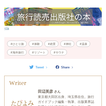
</a
ひとり旅
体験
絶景
神社
温泉
海外旅行
リゾート
サウナ
Tweet
Share
Writer
田辺英彦
さん
東京都大田区出身、埼玉県在住。旅行
ガイドブック編集・執筆、出版業界誌