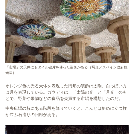
「市場」の天井にもタイル破片を使った装飾がある（写真／スペイン政府観
光局）
オレンジ色の光る天体を表現した円形の装飾は太陽、白っぽい方
は月を表現している。ガウディは、「太陽の光」と「月光」のも
とで、野菜や果物などの食品を売買する市場を構想したのだ。
中央広場の脇にある階段を降りていくと、こんどは斜めに立つ柱
が並ぶ石造りの回廊がある。