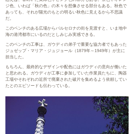
ジ色、いわば「秋の色」の木々を想像させる部分もある。秋色で
あっても、それが陽光のもとの明るい秋色に見えるから不思議
だ。
このベンチのある広場からバルセロナの街を見渡すと、いま地中
海の港湾都市にいるのだとしみじみ実感できる。
このベンチの工事は、ガウディの弟子で重要な協力者でもあった
ジュゼップ・マリア・ジュジョール（
1879
年～
1949
年）が主に
担当した。
もちろん、最終的なデザインや配色にはガウディの意向が働いた
と思われる。ガウディが工事に参加していた作業員たちに、陶器
工場やそれぞれの近所で廃棄された破片を集めるよう依頼してい
たとのエピソードも伝わっている。