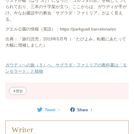
リストが磔（はりつけ）になった「ゴルゴダの丘」を模してつく
られており、三本の十字架が立つ。ここからは、ガウディが手が
け、今なお建設中の教会「サグラダ・ファミリア」がよく見え
る。
グエル公園の情報（英語）：
https://parkguell.barcelona/en
出典：「旅行読売」
2019
年
5
月号（「たびよみ」転載にあたって
大幅に増補しました）
ガウディへの旅（５）へ サグラダ・ファミリアの教科書は「モ
ンセラート」と植物
歴史
Tweet
Share
Writer