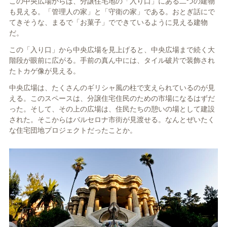
この中央広場からは、分譲住宅地の「入り口」にある二つの建物
も見える。「管理人の家」と「守衛の家」である。おとぎ話にで
てきそうな、まるで「お菓子」でできているように見える建物
だ。
この「入り口」から中央広場を見上げると、中央広場まで続く大
階段が眼前に広がる。手前の真ん中には、タイル破片で装飾され
たトカゲ像が見える。
中央広場は、たくさんのギリシャ風の柱で支えられているのが見
える。このスペースは、分譲住宅住民のための市場になるはずだ
った。そして、その上の広場は、住民たちの憩いの場として建設
された。そこからはバルセロナ市街が見渡せる。なんとぜいたく
な住宅団地プロジェクトだったことか。