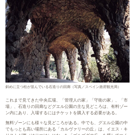
斜めに立つ柱が並んでいる石造りの回廊（写真／スペイン政府観光局）
これまで見てきた中央広場、「管理人の家」「守衛の家」、「市
場」、石造りの回廊などグエル公園の主な見どころは、有料ゾー
ン内にあり、入場するにはチケットを購入する必要がある。
無料ゾーンにも様々な見どころがある。中でも、グエル公園の中
でもっとも高い場所にある「カルヴァリーの丘」は、イエス・キ