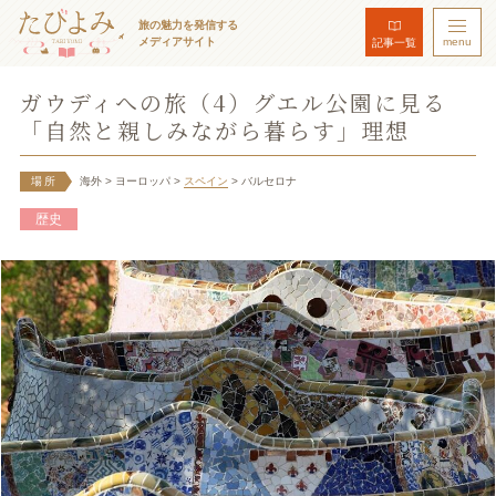
旅の魅力を発信する
メディアサイト
menu
記事一覧
ガウディへの旅（4）グエル公園に見る
「自然と親しみながら暮らす」理想
場所
海外
> ヨーロッパ
>
スペイン
> バルセロナ
歴史