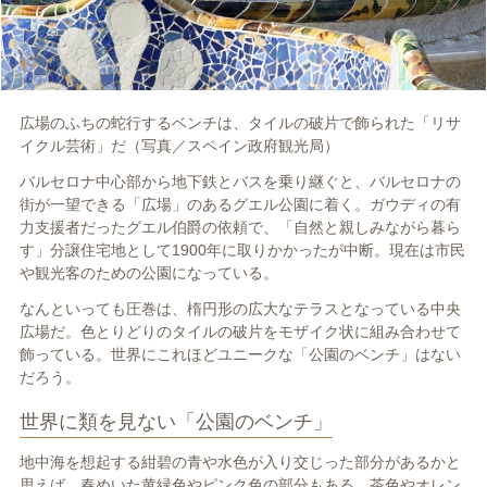
広場のふちの蛇行するベンチは、タイルの破片で飾られた「リサ
イクル芸術」だ（写真／スペイン政府観光局）
バルセロナ中心部から地下鉄とバスを乗り継ぐと、バルセロナの
街が一望できる「広場」のあるグエル公園に着く。ガウディの有
力支援者だったグエル伯爵の依頼で、「自然と親しみながら暮ら
す」分譲住宅地として
1900
年に取りかかったが中断。現在は市民
や観光客のための公園になっている。
なんといっても圧巻は、楕円形の広大なテラスとなっている中央
広場だ。色とりどりのタイルの破片をモザイク状に組み合わせて
飾っている。世界にこれほどユニークな「公園のベンチ」はない
だろう。
世界に類を見ない「公園のベンチ」
地中海を想起する紺碧の青や水色が入り交じった部分があるかと
思えば、春めいた黄緑色やピンク色の部分もある。茶色やオレン