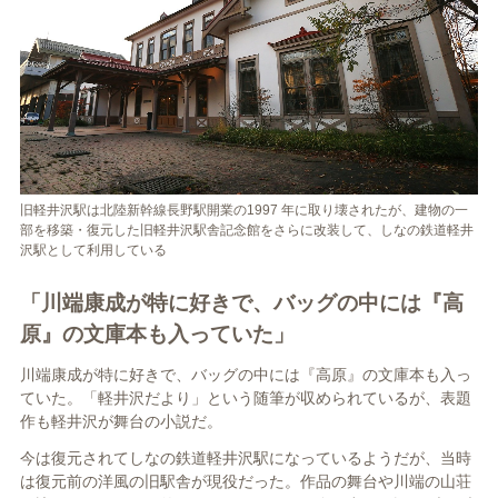
旧軽井沢駅は北陸新幹線長野駅開業の1997 年に取り壊されたが、建物の一
部を移築・復元した旧軽井沢駅舎記念館をさらに改装して、しなの鉄道軽井
沢駅として利用している
「川端康成が特に好きで、バッグの中には『高
原』の文庫本も入っていた」
川端康成が特に好きで、バッグの中には『高原』の文庫本も入っ
ていた。「軽井沢だより」という随筆が収められているが、表題
作も軽井沢が舞台の小説だ。
今は復元されてしなの鉄道軽井沢駅になっているようだが、当時
は復元前の洋風の旧駅舎が現役だった。作品の舞台や川端の山荘