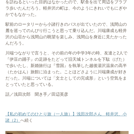
を訪ねるといった目的はなかったので、駅舎を出て周辺をブラブ
ラ歩いたんだろう。軽井沢の町は、今のようにきれいでもにぎや
かでもなかった。
駅前のロータリーから小諸行きのバスが出ていたので、浅間山の
麓を巡ってのんびり行こうと思って乗り込んだ。川端康成も軽井
沢の山荘から浅間山の眺望を楽しみ、浅間山を身近に見たかった
んだろう。
川端つながりで言うと、その前の年の中学3年の時、友達と2人で
『伊豆の踊子』の足跡をたどって旧天城トンネルを下駄（げた）
で歩いたし、新婚旅行は『雪国』を執筆した越後湯沢温泉の高半
（たかはん）旅館に泊まった。ことほどさように川端康成が好き
だった。川端については「文士としての完成形」という空気をま
とっていたと思っている。
話／浅田次郎 聞き手／田辺英彦
【私の初めてのひとり旅（一人旅）】浅田次郎さん 軽井沢、小
諸（2）
へ続く