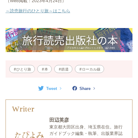
（Web掲載：2023年4月24日）
～読売旅行のひとり旅～はこちら
ひとり旅
本
鉄道
ローカル線
Tweet
Share
Writer
田辺英彦
東京都大田区出身、埼玉県在住。旅行
ガイドブック編集・執筆、出版業界誌