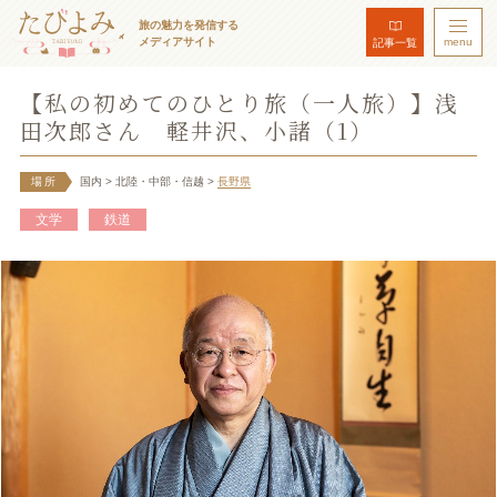
旅の魅力を発信する
メディアサイト
menu
記事一覧
【私の初めてのひとり旅（一人旅）】浅
田次郎さん 軽井沢、小諸（1）
場所
国内
> 北陸・中部・信越
>
長野県
文学
鉄道