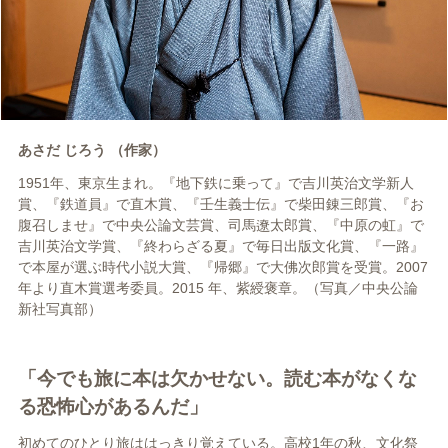
あさだ じろう （作家）
1951年、東京生まれ。『地下鉄に乗って』で吉川英治文学新人
賞、『鉄道員』で直木賞、『壬生義士伝』で柴田錬三郎賞、『お
腹召しませ』で中央公論文芸賞、司馬遼太郎賞、『中原の虹』で
吉川英治文学賞、『終わらざる夏』で毎日出版文化賞、『一路』
で本屋が選ぶ時代小説大賞、『帰郷』で大佛次郎賞を受賞。2007
年より直木賞選考委員。2015 年、紫綬褒章。（写真／中央公論
新社写真部）
「今でも旅に本は欠かせない。読む本がなくな
る恐怖心があるんだ」
初めてのひとり旅ははっきり覚えている。高校1年の秋、文化祭