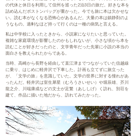
の代休と休日を利用して信州を巡った2泊3日の旅だ。好きな本を
詰め込んだボストンバッグが重かった。今でも旅に本は欠かせな
い。読む本がなくなる恐怖心があるんだ。大量の本は鎮静剤のよ
うなもの。過剰なほど持って行くのは一種の病気と言える。
私は中学校に入ったときから、小説家になりたいと思っていた。
複雑な家庭環境が影響したのかもしれないが、小さな頃から本を
読むことが好きだったのと、文学青年だった先輩に小説の本当の
面白さを教えられたからである。
当時、高崎から長野を経由して直江津までつながっていた信越線
に乗り、はじめに軽井沢で下車した。計画も立てずに旅立った
が、「文学の旅」を意識していた。文学の世界に対する憧れがあ
ったんだ。軽井沢は室生犀星（むろうさいせい）や堀辰雄、芥川
龍之介、川端康成などの文士が足繁（あししげ）く訪れ、別荘を
建て、作品に描いた地だから、訪れてみたかった。