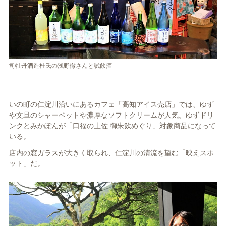
司牡丹酒造杜氏の浅野徹さんと試飲酒
いの町の仁淀川沿いにあるカフェ「高知アイス売店」では、ゆず
や文旦のシャーベットや濃厚なソフトクリームが人気。ゆずドリ
ンクとみかぽんが「口福の土佐 御朱飲めぐり」対象商品になって
いる。
店内の窓ガラスが大きく取られ、仁淀川の清流を望む「映えスポ
ット」だ。