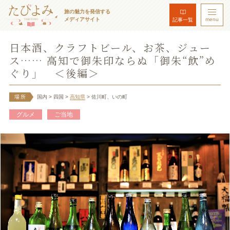
旅の魅力を発信する
メディアサイト
menu
記事一覧
日本酒、クラフトビール、お茶、ジュー
ス…… 高知で御朱印ならぬ「御朱“飲”め
ぐり」 ＜後編＞
場所
国内
> 四国
>
高知県
> 佐川町、いの町
グルメ
ご当地