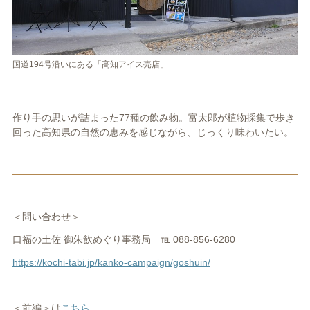
国道194号沿いにある「高知アイス売店」
作り手の思いが詰まった77種の飲み物。富太郎が植物採集で歩き
回った高知県の自然の恵みを感じながら、じっくり味わいたい。
＜問い合わせ＞
口福の土佐 御朱飲めぐり事務局 ℡ 088-856-6280
https://kochi-tabi.jp/kanko-campaign/goshuin/
＜前編＞は
こちら