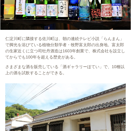
仁淀川町に隣接する佐川町は、朝の連続テレビ小説「らんまん」
で脚光を浴びている植物分類学者・牧野富太郎の出身地。富太郎
の生家近くに立つ司牡丹酒造は1603年創業で、株式会社を設立し
てからでも100年を超える歴史がある。
さまざまな酒を販売している「酒ギャラリーほてい」で、10種以
上の酒を試飲することができる。