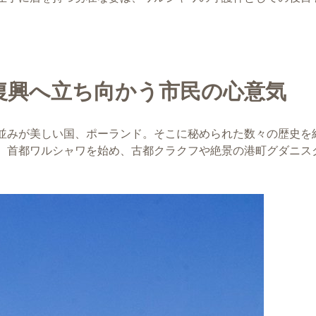
復興へ立ち向かう市民の心意気
並みが美しい国、ポーランド。そこに秘められた数々の歴史を
。首都ワルシャワを始め、古都クラクフや絶景の港町グダニス