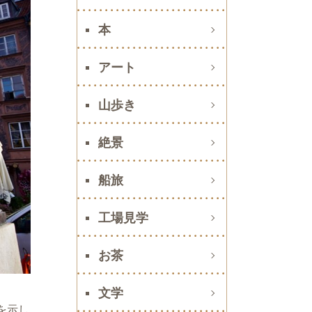
本
アート
山歩き
絶景
船旅
工場見学
お茶
文学
を示し