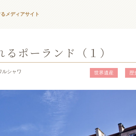
する
メディアサイト
れるポーランド（１）
 ワルシャワ
世界遺産
歴