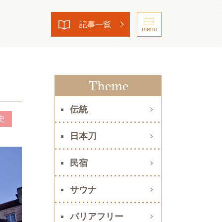
記事一覧
menu
Theme
伝統
史
日本刀
民宿
サウナ
バリアフリー