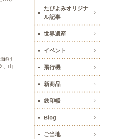
たびよみオリジナ
ル記事
世界遺産
イベント
紐解け
ク、山
飛行機
新商品
鉄印帳
Blog
ご当地