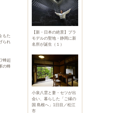
【新・日本の絶景】プラ
をもた
モデルの聖地・静岡に新
げられ
名所が誕生（１）
ワ蜂起
軍の蜂
小泉八雲と妻・セツが出
会い、暮らした「ご縁の
国 島根へ」1日目／松江
市