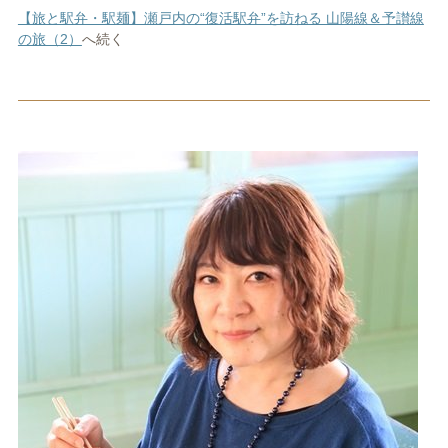
【旅と駅弁・駅麺】瀬戸内の“復活駅弁”を訪ねる 山陽線＆予讃線
の旅（2）
へ続く