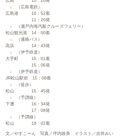
広島 10：20発
↓ （広島電鉄）
広島港 10：52着
11：20発
↓ （瀬戸内海汽船クルーズフェリー）
松山観光港 14：00着
↓ （連絡バス）
高浜 14：43発
↓ （伊予鉄道）
大手町 15：01着
15：06発
↓ （伊予鉄道）
JR松山駅前 15：08着
↓ （徒歩）
松山 15：45発
↓ （予讃線）
下灘 16：34発
17：08発
↓ （予讃線）
松山 18：02着
文／やすこーん 写真／坪内政美 イラスト／吉井みい