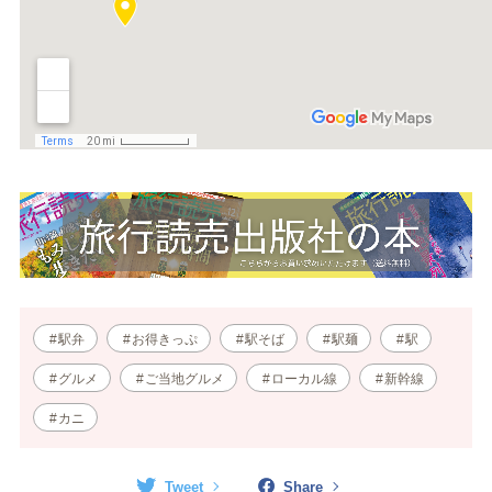
駅弁
お得きっぷ
駅そば
駅麺
駅
グルメ
ご当地グルメ
ローカル線
新幹線
カニ
Tweet
Share