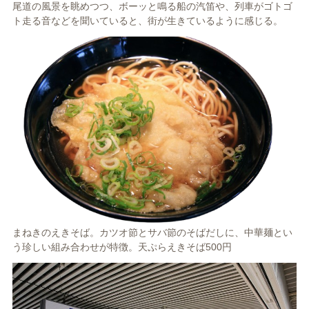
尾道の風景を眺めつつ、ボーッと鳴る船の汽笛や、列車がゴトゴ
ト走る音などを聞いていると、街が生きているように感じる。
まねきのえきそば。カツオ節とサバ節のそばだしに、中華麺とい
う珍しい組み合わせが特徴。天ぷらえきそば500円