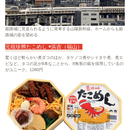
姫路城に見送られるように発車する山陽新幹線。ホームからも姫
路城の姿を望める
元祖珍辨たこめし ◉浜吉（福山）
驚くほど軟らかい煮ダコのほか、タケノコ煮やシイタケ煮、煮エ
ビなど。タコの足が8本なことから、8角形の箱を採用しているの
がユニーク。1280円