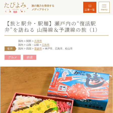
旅の魅力を発信する
メディアサイト
menu
記事一覧
【旅と駅弁・駅麺】瀬戸内の“復活駅
弁”を訪ねる 山陽線＆予讃線の旅（1）
国内
> 関西
>
兵庫県
国内
> 山陰・山陽
>
広島県
場所
国内
> 四国
>
愛媛県
> 神戸市、広島市、松山市
グルメ
鉄道