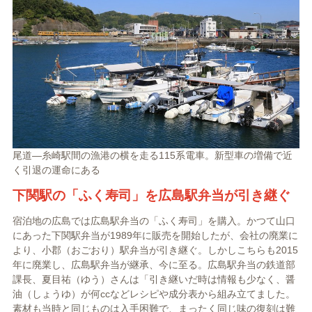
尾道―糸崎駅間の漁港の横を走る115系電車。新型車の増備で近
く引退の運命にある
下関駅の「ふく寿司」を広島駅弁当が引き継ぐ
宿泊地の広島では広島駅弁当の「ふく寿司」を購入。かつて山口
にあった下関駅弁当が1989年に販売を開始したが、会社の廃業に
より、小郡（おごおり）駅弁当が引き継ぐ。しかしこちらも2015
年に廃業し、広島駅弁当が継承、今に至る。広島駅弁当の鉄道部
課長、夏目祐（ゆう）さんは「引き継いだ時は情報も少なく、醤
油（しょうゆ）が何ccなどレシピや成分表から組み立てました。
素材も当時と同じものは入手困難で、まったく同じ味の復刻は難