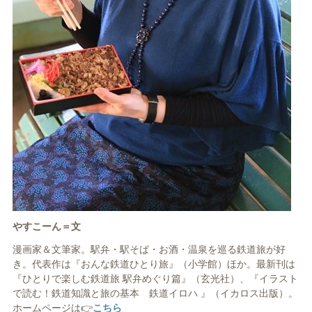
やすこーん＝文
漫画家＆⽂筆家。駅弁・駅そば・お酒・温泉を巡る鉄道旅が好
き。代表作は『おんな鉄道ひとり旅』（⼩学館）ほか。最新刊は
『ひとりで楽しむ鉄道旅 駅弁めぐり篇』（⽞光社）、『イラスト
で読む！鉄道知識と旅の基本 鉄道イロハ 』（イカロス出版）。
ホームページは👉
こちら