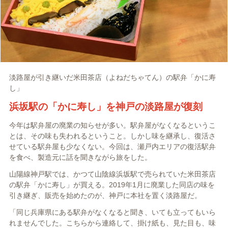
淡路屋が引き継いだ
米田茶店（よねだちゃてん）の駅弁「かに寿
し」
浜坂駅の「かに寿し」を神戸の淡路屋が復刻
今年は駅弁屋の廃業の知らせが多い。駅弁屋がなくなるというこ
とは、その味も失われるということ。しかし味を継承し、復活さ
せている駅弁屋も少なくない。今回は、瀬戸内エリアの復活駅弁
を食べ、製造元に話を聞きながら旅をした。
山陽線神戸駅では、かつて山陰線浜坂駅で売られていた米田茶店
の駅弁「かに寿し」が買える。2019年1月に廃業した同店の味を
引き継ぎ、販売を始めたのが、神戸に本社を置く淡路屋だ。
「同じ兵庫県にある駅弁がなくなると聞き、いても立ってもいら
れませんでした。こちらから連絡して、掛け紙も、見た目も、味