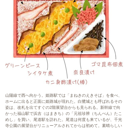
山陽線で西へ向かう。姫路駅では「まねきのえきそば」を食べ、
ホームに出ると正面に姫路城が現れた。白鷺城とも呼ばれるその
姿は、改札を出てすぐの2階展望台からも見られる。新幹線で向
かった福山駅で浜吉（はまきち）の「元祖珍辨（ちんべん）たこ
めし」を買い、尾道駅を訪れた。尾道は何度も来ているが、千光
寺公園の展望台がリニューアルされてからは初めて。素晴らしい