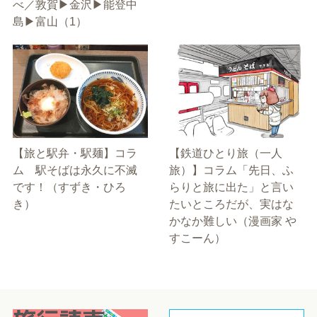
べ／敦賀▶金沢▶能登中
島▶富山（1）
【旅と駅弁・駅麺】コラ
【鉄道ひとり旅（一人
ム 駅そばは永久に不滅
旅）】コラム「先日、ふ
です！（すずき・ひろ
らりと旅に出た」と言い
き）
たいところだが、実はな
かなか難しい（漫画家 や
すこーん）