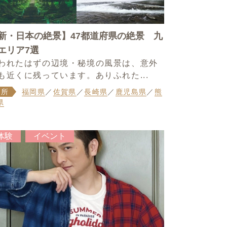
新・日本の絶景】47都道府県の絶景 九
エリア7選
われたはずの辺境・秘境の風景は、意外
も近くに残っています。ありふれた...
場所
福岡県
／
佐賀県
／
長崎県
／
鹿児島県
／
熊
県
体験
イベント