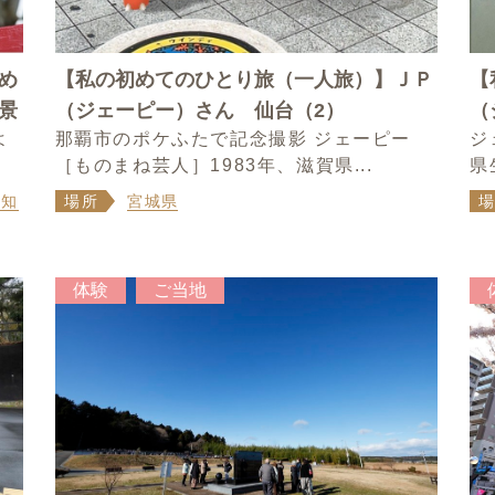
め
【私の初めてのひとり旅（一人旅）】ＪＰ
【
絶景
（ジェーピー）さん 仙台（2）
（
よ
那覇市のポケふたで記念撮影 ジェーピー
ジ
［ものまね芸人］1983年、滋賀県...
県
愛知
場所
宮城県
体験
ご当地