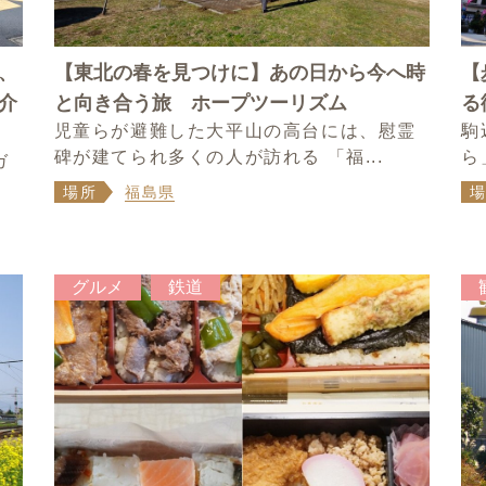
、
【東北の春を見つけに】あの日から今へ時
【
介
と向き合う旅 ホープツーリズム
る
児童らが避難した大平山の高台には、慰霊
駒
碑が建てられ多くの人が訪れる 「福...
ら
ガ
場所
福島県
グルメ
鉄道