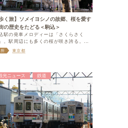
歩く旅】ソメイヨシノの故郷、桜を愛す
街の歴史をたどる＜駒込＞
込駅の発車メロディーは「さくらさく
」。駅周辺にも多くの桜が咲き誇る。...
場所
東京都
観光ニュース
鉄道