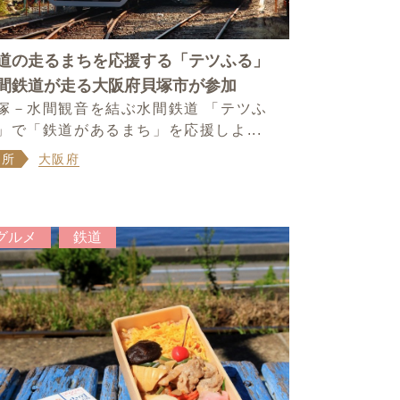
道の走るまちを応援する「テツふる」
間鉄道が走る大阪府貝塚市が参加
塚－水間観音を結ぶ水間鉄道 「テツふ
」で「鉄道があるまち」を応援しよ...
場所
大阪府
グルメ
鉄道