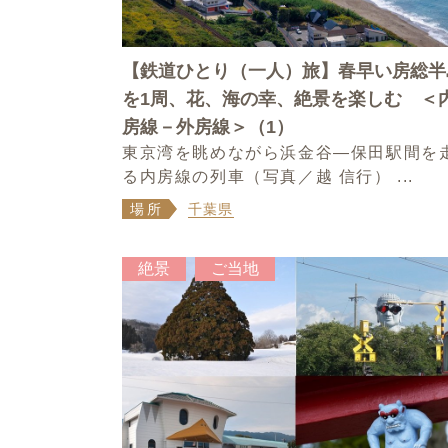
【鉄道ひとり（一人）旅】春早い房総半
を1周、花、海の幸、絶景を楽しむ ＜
房線－外房線＞（1）
東京湾を眺めながら浜金谷―保田駅間を
る内房線の列車（写真／越 信行） ...
場所
千葉県
絶景
ご当地