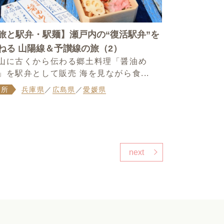
旅と駅弁・駅麺】瀬戸内の“復活駅弁”を
ねる 山陽線＆予讃線の旅（2）
山に古くから伝わる郷土料理「醤油め
」を駅弁として販売 海を見ながら食...
場所
兵庫県
／
広島県
／
愛媛県
next