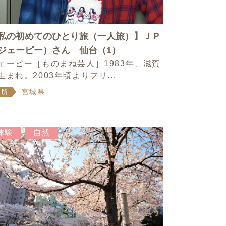
私の初めてのひとり旅（一人旅）】ＪＰ
ジェーピー）さん 仙台（1）
ェーピー［ものまね芸人］1983年、滋賀
生まれ。2003年頃よりフリ...
場所
宮城県
体験
自然