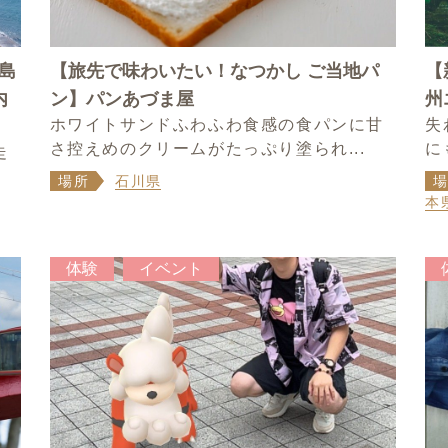
島
【旅先で味わいたい！なつかし ご当地パ
【
内
ン】パンあづま屋
州
ホワイトサンドふわふわ食感の食パンに甘
失
さ控えめのクリームがたっぷり塗られ...
に
走
場所
石川県
本
体験
イベント