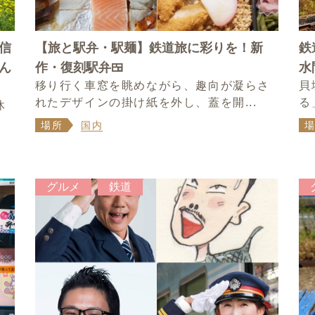
信
【旅と駅弁・駅麺】鉄道旅に彩りを！新
鉄
ん
作・復刻駅弁🍱
水
移り行く車窓を眺めながら、趣向が凝らさ
貝
れたデザインの掛け紙を外し、蓋を開...
る
休
場所
国内
グルメ
鉄道