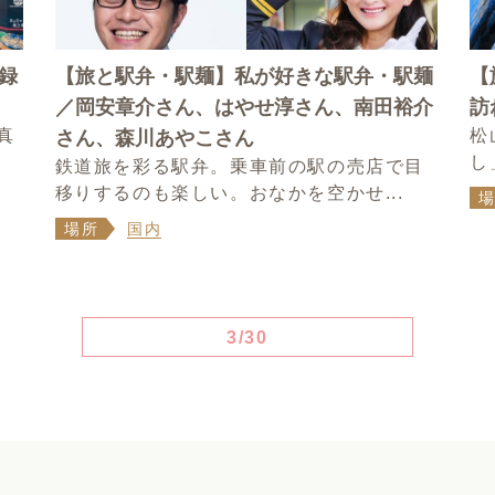
録
【旅と駅弁・駅麺】私が好きな駅弁・駅麺
【
／岡安章介さん、はやせ淳さん、南田裕介
訪
真
松
さん、森川あやこさん
し
鉄道旅を彩る駅弁。乗車前の駅の売店で目
移りするのも楽しい。おなかを空かせ...
場所
国内
3/30