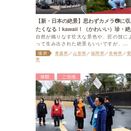
【新・日本の絶景】思わずカメラ📷に収
たくなる！kawaii！（かわいい）珍・
自然が織りなす壮大な景色や、匠の技に
って生み出された絶景もいいですが、...
場所
青森県
／
山形県
／
福岡県
／
長崎県
／
県
体験
ご当地