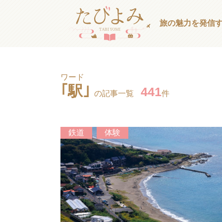
旅の魅力を発信
ワード
｢駅｣
441
の記事一覧
件
鉄道
体験