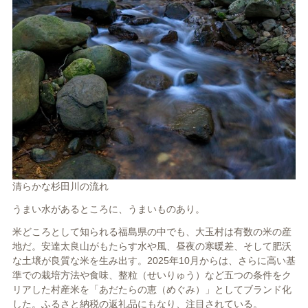
清らかな杉田川の流れ
うまい水があるところに、うまいものあり。
米どころとして知られる福島県の中でも、大玉村は有数の米の産
地だ。安達太良山がもたらす水や風、昼夜の寒暖差、そして肥沃
な土壌が良質な米を生み出す。2025年10月からは、さらに高い基
準での栽培方法や食味、整粒（せいりゅう）など五つの条件をク
リアした村産米を「あだたらの恵（めぐみ）」としてブランド化
した。ふるさと納税の返礼品にもなり、注目されている。