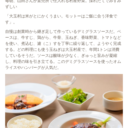
毎朝、山田さんが直売所で仕入れる村産野菜。採れたてでみずみ
ずしい
「大玉村は米がとにかくうまい。モットーはご飯に合う洋食で
す」。
自慢は創業時から継ぎ足して作っているデミグラスソースだ。ベ
ースは、牛すじ、鶏がら、牛骨、玉ねぎ、香味野菜、トマトなど
を使い、煮込む、濾（こ）すを丁寧に繰り返して、ようやく完成
する。どの料理にも使う玉ねぎは大玉村産で、年間1トンは消費
しているそうだ。ソースは酸味が少なく、ぎゅっと旨みが凝縮
し、料理の味を引き立てる。このデミグラスソースを使ったオム
ライスやハンバーグが人気だ。