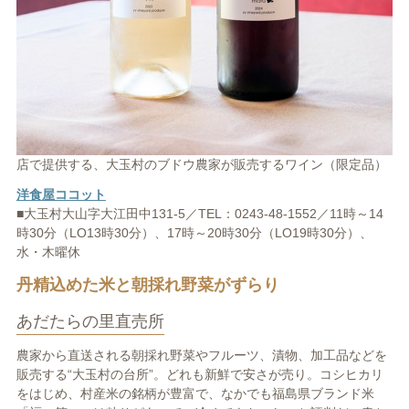
店で提供する、大玉村のブドウ農家が販売するワイン（限定品）
洋食屋ココット
■大玉村大山字大江田中131-5／TEL：0243-48-1552／11時～14
時30分（LO13時30分）、17時～20時30分（LO19時30分）、
水・木曜休
丹精込めた米と朝採れ野菜がずらり
あだたらの里直売所
農家から直送される朝採れ野菜やフルーツ、漬物、加工品などを
販売する“大玉村の台所”。どれも新鮮で安さが売り。コシヒカリ
をはじめ、村産米の銘柄が豊富で、なかでも福島県ブランド米