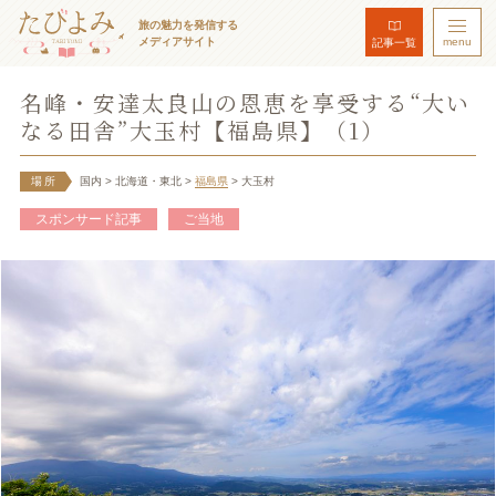
旅の魅力を発信する
メディアサイト
menu
記事一覧
名峰・安達太良山の恩恵を享受する“大い
なる田舎”大玉村【福島県】（1）
場所
国内
> 北海道・東北
>
福島県
> 大玉村
スポンサード記事
ご当地