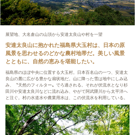
展望地、大名倉山の山頂から安達太良山や村を一望
安達太良山に抱かれた福島県大玉村は、日本の原
風景を思わせるのどかな農村地帯だ。美しい風景
とともに、自然の恵みを堪能したい。
福島県のほぼ中央に位置する大玉村。日本百名山の一つ、安達太
良山の麓に広がる豊かな扇状地だ。山に降った雪は地中にしみ込
み、〝天然のフィルター〟でろ過される。それが伏流水となり杉
田川や安達太良川などに流れ込み、やがて阿武隈川から太平洋へ
と注ぐ。村の水道水や農業用水は、この伏流水を利用している。