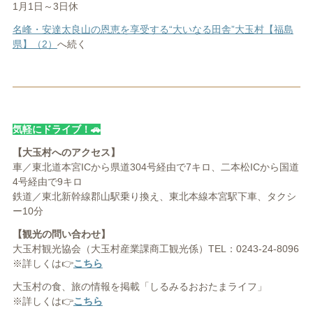
1月1日～3日休
名峰・安達太良山の恩恵を享受する“大いなる田舎”大玉村【福島
県】（2）
へ続く
気軽にドライブ！🚗
【大玉村へのアクセス】
車／東北道本宮ICから県道304号経由で7キロ、二本松ICから国道
4号経由で9キロ
鉄道／東北新幹線郡山駅乗り換え、東北本線本宮駅下車、タクシ
ー10分
【観光の問い合わせ】
大玉村観光協会（大玉村産業課商工観光係）TEL：0243-24-8096
※詳しくは👉
こちら
大玉村の食、旅の情報を掲載「しるみるおおたまライフ」
※詳しくは👉
こちら