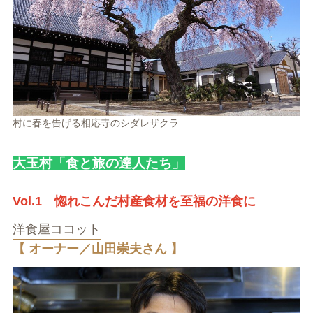
村に春を告げる相応寺のシダレザクラ
大玉村「食と旅の達人たち」
Vol.1 惚れこんだ村産食材を至福の洋食に
洋食屋ココット
【 オーナー／山田崇夫さん 】