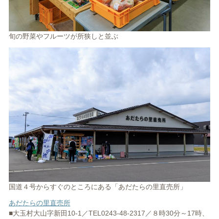
旬の野菜やフルーツが所狭しと並ぶ
国道４号からすぐのところにある「あだたらの里直売所」
あだたらの里直売所
■大玉村大山字新田10-1／TEL0243-48-2317／８時30分～17時、