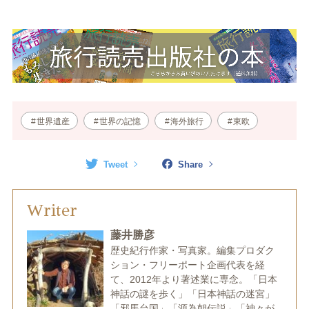
世界遺産
世界の記憶
海外旅行
東欧
Tweet
Share
Writer
藤井勝彦
歴史紀行作家・写真家。編集プロダク
ション・フリーポート企画代表を経
て、2012年より著述業に専念。「日本
神話の謎を歩く」「日本神話の迷宮」
「邪馬台国」「源為朝伝説」「神々が