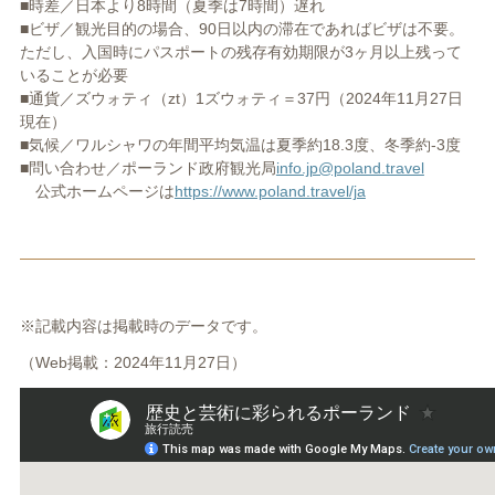
■時差／日本より8時間（夏季は7時間）遅れ
■ビザ／観光目的の場合、90日以内の滞在であればビザは不要。
ただし、入国時にパスポートの残存有効期限が3ヶ月以上残って
いることが必要
■通貨／ズウォティ（zt）1ズウォティ＝37円（2024年11月27日
現在）
■気候／ワルシャワの年間平均気温は夏季約18.3度、冬季約-3度
■問い合わせ／ポーランド政府観光局
info.jp@poland.travel
公式ホームページは
https://www.poland.travel/ja
※記載内容は掲載時のデータです。
（Web掲載：2024年11月27日）