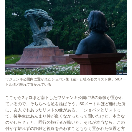
ワジェンキ公園内に置かれたショパン像（左）と後ろ姿のリスト像。50メー
トルほど離れて置かれている
ここから2キロほど南下したワジェンキ公園に彼の銅像が置かれ
ているので、そちらへも足を延ばそう。50メートルほど離れた所
に、友人でもあったリストの像がある。「ショパンとリストっ
て、後半生はあんまり仲が良くなかったって聞いたけど、本当な
のかしら？」と、同行の旅行者が呟いた。それが本当なら、この
付かず離れずの距離と視線を合わすこともなく置かれた位置と方