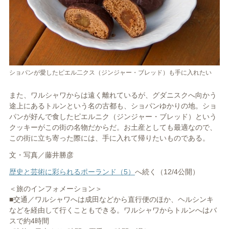
ショパンが愛したピエル二クス（ジンジャー・ブレッド）も手に入れたい
また、ワルシャワからは遠く離れているが、グダニスクへ向かう
途上にあるトルンという名の古都も、ショパンゆかりの地。ショ
パンが好んで食したピエルニク（ジンジャー・ブレッド）という
クッキーがこの街の名物だからだ。お土産としても最適なので、
この街に立ち寄った際には、手に入れて帰りたいものである。
文・写真／藤井勝彦
歴史と芸術に彩られるポーランド（5）
へ続く（12/4公開）
＜旅のインフォメーション＞
■交通／ワルシャワへは成田などから直行便のほか、ヘルシンキ
などを経由して行くこともできる。ワルシャワからトルンへはバ
スで約4時間