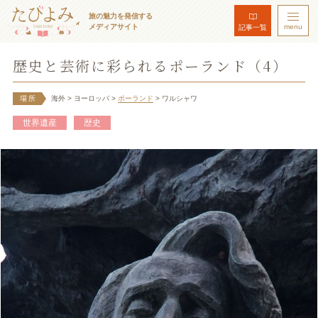
旅の魅力を発信する
メディアサイト
menu
記事一覧
歴史と芸術に彩られるポーランド（4）
場所
海外
> ヨーロッパ
>
ポーランド
> ワルシャワ
世界遺産
歴史