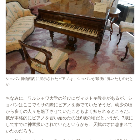
ショパン博物館内に展示されたピアノは、ショパンが最後に弾いたものだと
か
ちなみに、ワルシャワ大学の並びにヴィジトキ教会があるが、シ
ョパンはここでミサの際にピアノを奏でていたそうだ。幼少の頃
から多くの人々を魅了させていたこともよく知られるところだ。
彼が本格的にピアノを習い始めたのは6歳の頃だというが、7歳に
してすでに神童扱いされていたというから、天賦の才に恵まれて
いたのだろう。