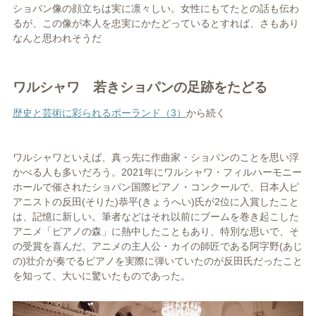
ショパン像の顔立ちは実に凛々しい。女性にもてたとの話も伝わ
るが、この像が本人を忠実にかたどっているとすれば、さもあり
なんと思われそうだ
ワルシャワ 若きショパンの足跡をたどる
歴史と芸術に彩られるポーランド（3）
から続く
ワルシャワといえば、真っ先に作曲家・ショパンのことを思い浮
かべる人も多いだろう。2021年にワルシャワ・フィルハーモニー
ホールで催されたショパン国際ピアノ・コンクールで、日本人ピ
アニストの反田(そりた)恭平(きょうへい)氏が2位に入賞したこと
は、記憶に新しい。筆者などはそれ以前にブームを巻き起こした
アニメ「ピアノの森」に熱中したこともあり、特別な思いで、そ
の受賞を喜んだ。アニメの主人公・カイの師匠である阿字野(あじ
の)壮介が奏でるピアノを実際に弾いていたのが反田氏だったこと
を知って、大いに驚いたものであった。