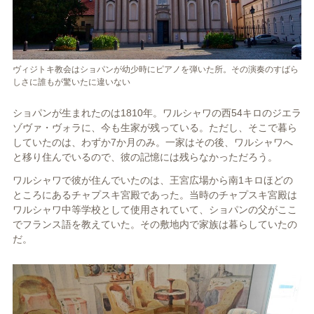
ヴィジトキ教会はショパンが幼少時にピアノを弾いた所。その演奏のすばら
しさに誰もが驚いたに違いない
ショパンが生まれたのは1810年。ワルシャワの西54キロのジエラ
ゾヴァ・ヴォラに、今も生家が残っている。ただし、そこで暮ら
していたのは、わずか7か月のみ。一家はその後、ワルシャワへ
と移り住んでいるので、彼の記憶には残らなかっただろう。
ワルシャワで彼が住んでいたのは、王宮広場から南1キロほどの
ところにあるチャプスキ宮殿であった。当時のチャプスキ宮殿は
ワルシャワ中等学校として使用されていて、ショパンの父がここ
でフランス語を教えていた。その敷地内で家族は暮らしていたの
だ。