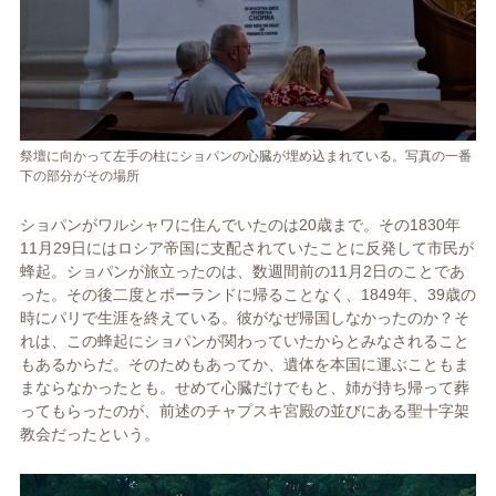
祭壇に向かって左手の柱にショパンの心臓が埋め込まれている。写真の一番
下の部分がその場所
ショパンがワルシャワに住んでいたのは20歳まで。その1830年
11月29日にはロシア帝国に支配されていたことに反発して市民が
蜂起。ショパンが旅立ったのは、数週間前の11月2日のことであ
った。その後二度とポーランドに帰ることなく、1849年、39歳の
時にパリで生涯を終えている。彼がなぜ帰国しなかったのか？そ
れは、この蜂起にショパンが関わっていたからとみなされること
もあるからだ。そのためもあってか、遺体を本国に運ぶこともま
まならなかったとも。せめて心臓だけでもと、姉が持ち帰って葬
ってもらったのが、前述のチャプスキ宮殿の並びにある聖十字架
教会だったという。