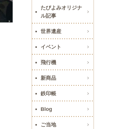
たびよみオリジナ
ル記事
世界遺産
イベント
飛行機
新商品
鉄印帳
Blog
ご当地