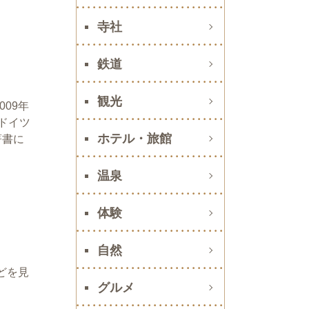
寺社
鉄道
観光
09年
ドイツ
ホテル・旅館
著書に
温泉
体験
自然
どを見
グルメ
。