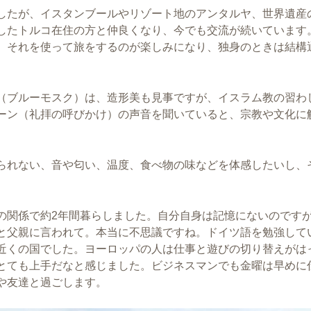
したが、イスタンブールやリゾート地のアンタルヤ、世界遺産
したトルコ在住の方と仲良くなり、今でも交流が続いています
、それを使って旅をするのが楽しみになり、独身のときは結構
（ブルーモスク）は、造形美も見事ですが、イスラム教の習わ
ーン（礼拝の呼びかけ）の声音を聞いていると、宗教や文化に
られない、音や匂い、温度、食べ物の味などを体感したいし、
の関係で約2年間暮らしました。自分自身は記憶にないのです
と父親に言われて。本当に不思議ですね。ドイツ語を勉強して
近くの国でした。ヨーロッパの人は仕事と遊びの切り替えがは
とても上手だなと感じました。ビジネスマンでも金曜は早めに
や友達と過ごします。