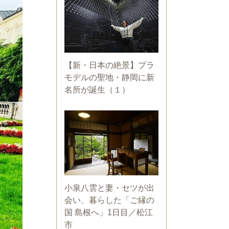
【新・日本の絶景】プラ
モデルの聖地・静岡に新
名所が誕生（１）
小泉八雲と妻・セツが出
会い、暮らした「ご縁の
国 島根へ」1日目／松江
市