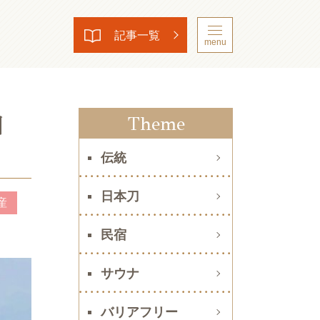
記事一覧
menu
知
Theme
伝統
日本刀
産
民宿
サウナ
バリアフリー