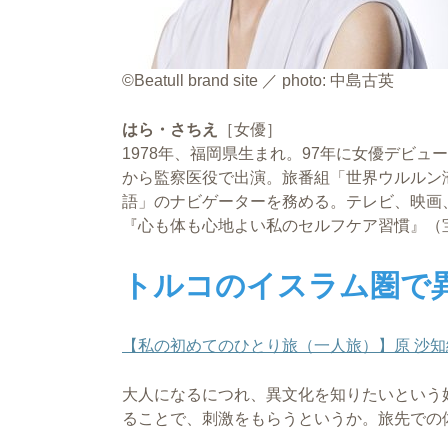
©Beatull brand site ／ photo: 中島古英
はら・さちえ
［女優］
1978年、福岡県生まれ。97年に女優デビュ
から監察医役で出演。旅番組「世界ウルルン滞
語」のナビゲーターを務める。テレビ、映画
『心も体も心地よい私のセルフケア習慣』（
トルコのイスラム圏で
【私の初めてのひとり旅（一人旅）】原 沙知
大人になるにつれ、異文化を知りたいという
ることで、刺激をもらうというか。旅先での