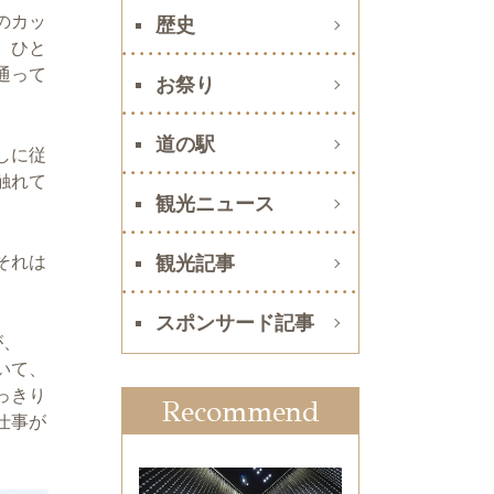
のカッ
歴史
。ひと
通って
お祭り
道の駅
しに従
触れて
観光ニュース
それは
観光記事
スポンサード記事
が、
いて、
っきり
Recommend
仕事が