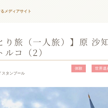
する
メディアサイト
とり旅（一人旅）】原 沙
トルコ（2）
体験
世界遺
、イスタンブール