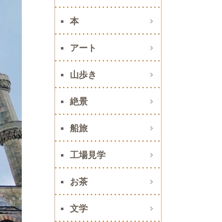
本
アート
山歩き
絶景
船旅
工場見学
お茶
文学