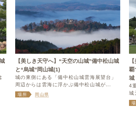
城
【美しき天守へ】“天空の山城”備中松山城
【
と“烏城”岡山城(1)
覇
は
城の東側にある「備中松山城雲海展望台」
城
周辺からは雲海に浮かぶ備中松山城が...
4
城
場所
岡山県