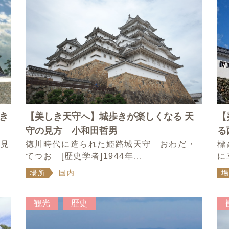
き
【美しき天守へ】城歩きが楽しくなる 天
【
守の見方 小和田哲男
る
ら見
徳川時代に造られた姫路城天守 おわだ・
標
てつお [歴史学者]1944年...
に
場所
国内
観光
歴史