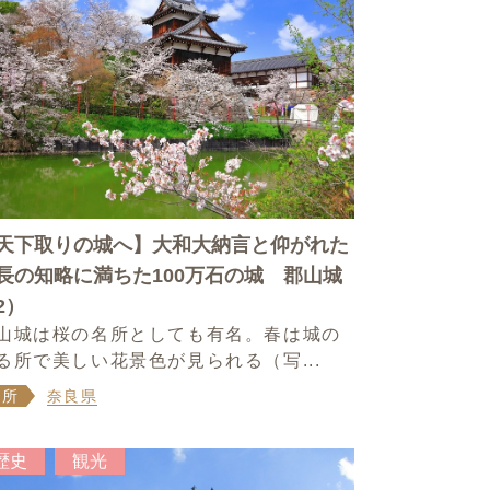
天下取りの城へ】大和大納言と仰がれた
長の知略に満ちた100万石の城 郡山城
2）
山城は桜の名所としても有名。春は城の
る所で美しい花景色が見られる（写...
場所
奈良県
歴史
観光