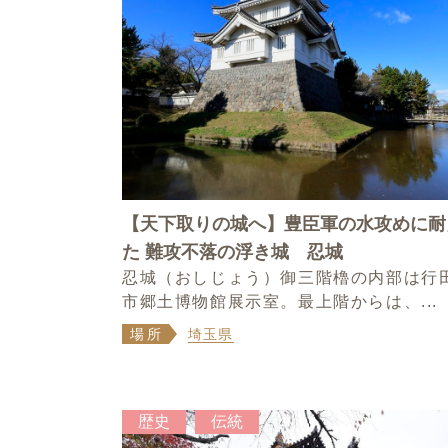
【天下取りの城へ】豊臣軍の水攻めに耐
た 難攻不落の浮き城 忍城
忍城（おしじょう）御三階櫓の内部は行
市郷土博物館展示室。最上階からは、...
場所
埼玉県
歴史
伝統