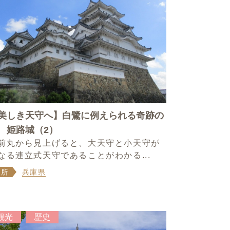
美しき天守へ】白鷺に例えられる奇跡の
 姫路城（2）
前丸から見上げると、大天守と小天守が
なる連立式天守であることがわかる...
場所
兵庫県
観光
歴史