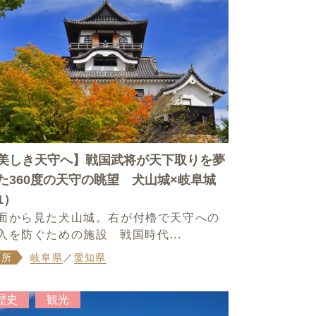
美しき天守へ】戦国武将が天下取りを夢
た360度の天守の眺望 犬山城×岐阜城
1）
面から見た犬山城。右が付櫓で天守への
入を防ぐための施設 戦国時代...
場所
岐阜県
／
愛知県
歴史
観光