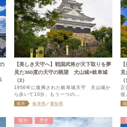
の
【美しき天守へ】戦国武将が天下取りを夢
【
見た360度の天守の眺望 犬山城×岐阜城
見
識
（2）
（
1956年に復興された岐阜城天守 犬山城か
正
ら歩いて10分、もう一つの...
侵
場所
岐阜県
／
愛知県
観光
歴史