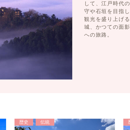
して、江戸時代
守や石垣を目指
観光を盛り上げる
城、かつての面
への旅路。
歴史
伝統