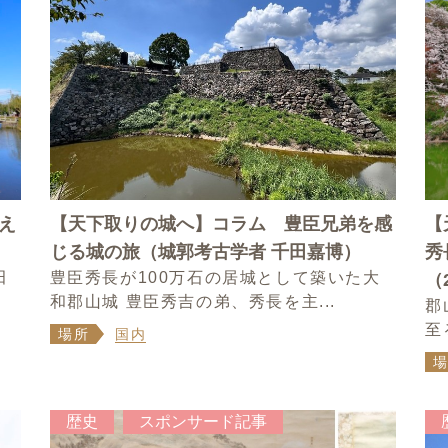
え
【天下取りの城へ】コラム 豊臣兄弟を感
【
じる城の旅（城郭考古学者 千田嘉博）
秀
田
豊臣秀長が100万石の居城として築いた大
（
和郡山城 豊臣秀吉の弟、秀長を主...
郡
至
場所
国内
歴史
スポンサード記事