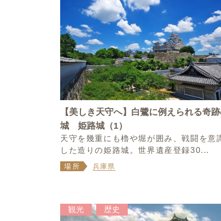
【美しき天守へ】白鷺に例えられる奇跡
城 姫路城（1）
天守を幾重にも櫓や堀が囲み、戦闘を意
した造りの姫路城。世界遺産登録30...
場所
兵庫県
観光
歴史