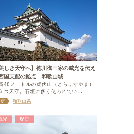
美しき天守へ】徳川御三家の威光を伝え
西国支配の拠点 和歌山城
高48メートルの虎伏山（とらふすやま）
立つ天守。石垣に多く使われてい...
場所
和歌山県
観光
歴史