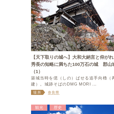
【天下取りの城へ】大和大納言と仰がれ
秀長の知略に満ちた100万石の城 郡山
（1）
築城当時を偲（しの）ばせる追手向櫓（
建）。城跡そばのDMG MORI ...
場所
奈良県
観光
歴史