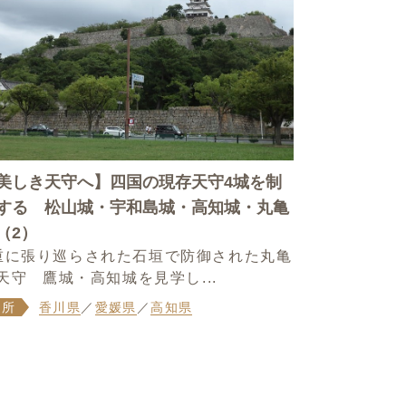
美しき天守へ】四国の現存天守4城を制
する 松山城・宇和島城・高知城・丸亀
（2）
重に張り巡らされた石垣で防御された丸亀
天守 鷹城・高知城を見学し...
場所
香川県
／
愛媛県
／
高知県