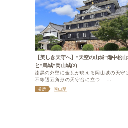
【美しき天守へ】“天空の山城”備中松山
と“烏城”岡山城(2)
漆黒の外壁に金瓦が映える岡山城の天守
不等辺五角形の天守台に立つ ...
場所
岡山県