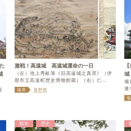
た
激戦！高遠城 高遠城運命の一日
【
（左）池上秀畝筆《旧高遠城之真景》（伊
城
城
那市立高遠町歴史博物館蔵）（右）仁...
備
連
再
場所
長野県
観光
歴史